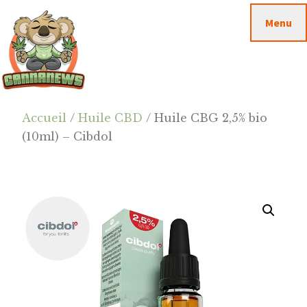
Passer
Passer
Skip
Menu
au
à
to
contenu
la
footer
principal
barre
latérale
principale
Cannanews.fr
Accueil
/
Huile CBD
/ Huile CBG 2,5% bio
(10ml) – Cibdol