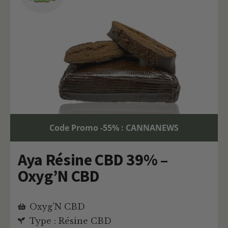
Code Promo -55% : CANNANEWS
Aya Résine CBD 39% –
Oxyg’N CBD
Oxyg'N CBD
Type : Résine CBD