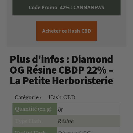
Code Promo -42% : CANNANEWS
Acheter ce Hash CBD
Plus d'infos : Diamond
OG Résine CBDP 22% –
La Petite Herboristerie
Catégorie :
Hash CBD
Quantité (en g)
1g
Type Hash
Résine