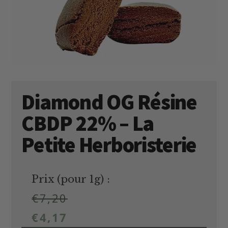
Diamond OG Résine
CBDP 22% – La
Petite Herboristerie
Prix (pour 1g) :
€
7,20
€
4,17