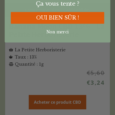
Ça vous tente ?
Code Promo -42% : CANNANEWS
OUI BIEN SÛR !
Banana Moon CBD 13% – La
Petite Herboristerie
Non merci
La Petite Herboristerie
Taux : 13%
Quantité : 1g
€
5,60
€
3,24
Acheter ce produit CBD