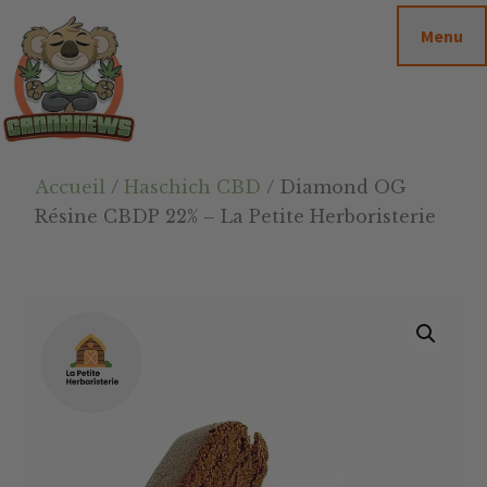
Passer
Passer
Skip
Menu
au
à
to
contenu
la
footer
principal
barre
latérale
principale
Cannanews.fr
Accueil
/
Haschich CBD
/ Diamond OG
Résine CBDP 22% – La Petite Herboristerie