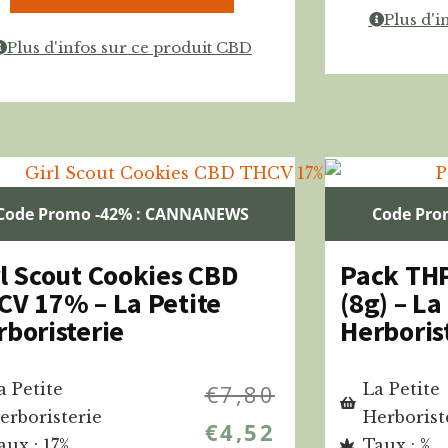
Plus d'i
Plus d'infos sur ce produit CBD
Code Promo -42% : CANNANEWS
Code Pro
rl Scout Cookies CBD
Pack THP
CV 17% – La Petite
(8g) – La
rboristerie
Herboris
a Petite
€
7,80
La Petite
erboristerie
Herborist
€
4,52
aux : 17%
Taux : %