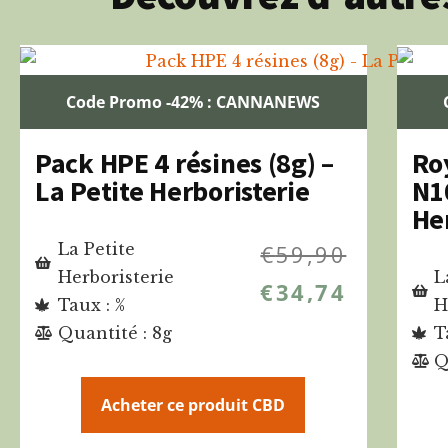
Code Promo -42% : CANNANEWS
Pack HPE 4 résines (8g) –
Ro
La Petite Herboristerie
N1
He
La Petite
€
59,90
Herboristerie
L
€
34,74
Taux : %
H
Quantité : 8g
T
Q
Acheter ce produit CBD