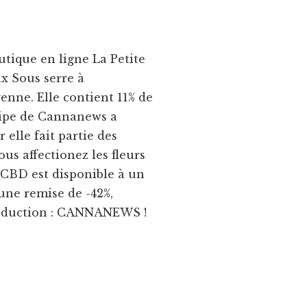
utique en ligne La Petite
ax Sous serre à
nne. Elle contient 11% de
uipe de Cannanews a
elle fait partie des
ous affectionez les fleurs
ur CBD est disponible à un
’une remise de -42%,
 réduction : CANNANEWS !