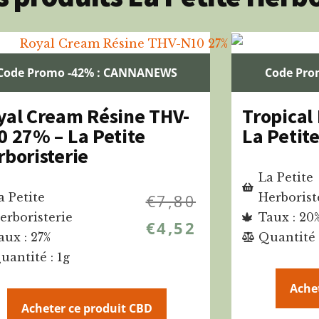
Code Promo -42% : CANNANEWS
Code Pro
yal Cream Résine THV-
Tropical
0 27% – La Petite
La Petite
rboristerie
La Petite
a Petite
€
7,80
Herborist
erboristerie
Taux : 20
€
4,52
aux : 27%
Quantité 
uantité : 1g
Ache
Acheter ce produit CBD