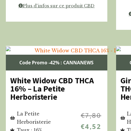
Plus d'infos sur ce produit CBD
Code Promo -42% : CANNANEWS
White Widow CBD THCA
Gi
16% – La Petite
TH
Herboristerie
He
La Petite
€
7,80
L
Herboristerie
H
€
4,52
Taux : 16%
T