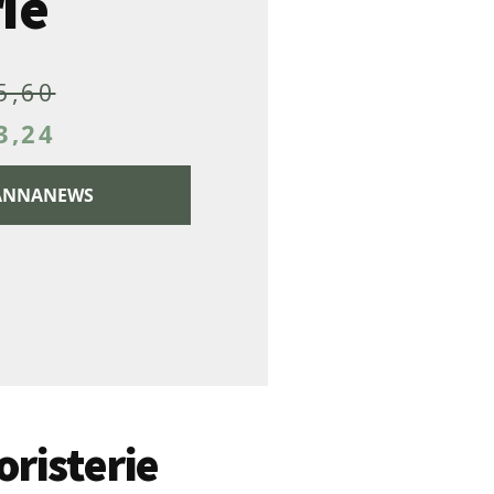
ie
5,60
3,24
 CANNANEWS
oristerie