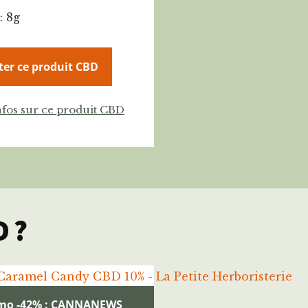
: 8g
ter ce produit CBD
nfos sur ce produit CBD
D ?
mo -42% : CANNANEWS