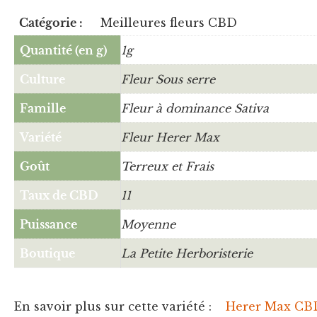
Catégorie :
Meilleures fleurs CBD
Quantité (en g)
1g
Culture
Fleur Sous serre
Famille
Fleur à dominance Sativa
Variété
Fleur Herer Max
Goût
Terreux et Frais
Taux de CBD
11
Puissance
Moyenne
Boutique
La Petite Herboristerie
En savoir plus sur cette variété :
Herer Max CB