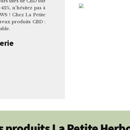
eurs sites de CBD sur
42%, n'hésitez pas à
WS ! Chez La Petite
reux produits CBD :
mble.
erie
 produits La Petite Herbo