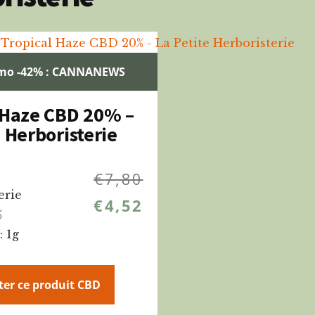
mo -42% : CANNANEWS
 Haze CBD 20% –
 Herboristerie
€
7,80
erie
€
4,52
%
: 1g
ter ce produit CBD