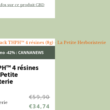
nfos sur ce produit CBD
mo -42% : CANNANEWS
H™ 4 résines
 Petite
terie
€
59,90
erie
€
34,74