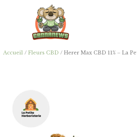
Passer
Passer
Skip
au
à
to
contenu
la
footer
principal
barre
latérale
principale
Cannanews.fr
Accueil
/
Fleurs CBD
/ Herer Max CBD 11% – La Pet