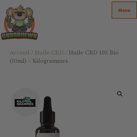
Passer
Passer
Skip
Menu
au
à
to
contenu
la
footer
principal
barre
latérale
principale
Cannanews.fr
Accueil
/
Huile CBD
/ Huile CBD 10% Bio
(10ml) – Kilogrammes