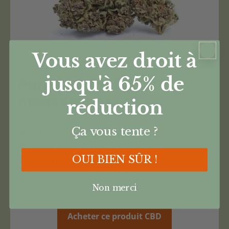
Vous avez droit à
jusqu'à 65%
de
Purple Haze CBD 15% –
Kilogrammes
réduction
Ça vous tente ?
Kilogrammes
Taux : 15%
OUI BIEN SÛR !
Quantité : 3.5g
€
29,90
Non merci
Acheter ce produit CBD