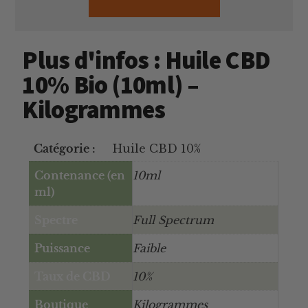
Plus d'infos : Huile CBD
10% Bio (10ml) –
Kilogrammes
Catégorie :
Huile CBD 10%
Contenance (en
10ml
ml)
Spectre
Full Spectrum
Puissance
Faible
Taux de CBD
10%
Boutique
Kilogrammes