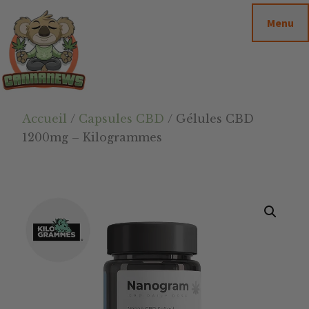
Passer
Passer
Skip
Menu
au
à
to
contenu
la
footer
principal
barre
latérale
principale
Cannanews.fr
Accueil
/
Capsules CBD
/ Gélules CBD
1200mg – Kilogrammes