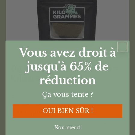
Vous avez droit à
jusqu'à 65%
de
Og Kush Résine CBD 30% –
Kilogrammes
réduction
Ça vous tente ?
Kilogrammes
Taux : 30%
OUI BIEN SÛR !
Quantité : 12g
€
69,90
Non merci