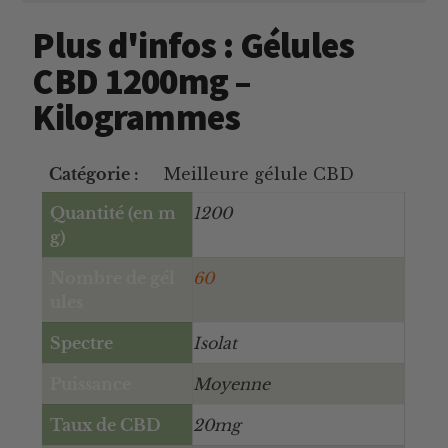
Plus d'infos : Gélules
CBD 1200mg –
Kilogrammes
Catégorie :
Meilleure gélule CBD
Quantité (en m
1200
g)
Nombre de gél
60
ules
Spectre
Isolat
Puissance
Moyenne
Taux de CBD
20mg