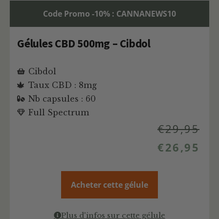
Code Promo -10% : CANNANEWS10
Gélules CBD 500mg – Cibdol
Cibdol
Taux CBD : 8mg
Nb capsules : 60
Full Spectrum
€
29,95
€
26,95
Acheter cette gélule
Plus d'infos sur cette gélule