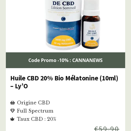
Code Promo -10% : CANNANEWS
Huile CBD 20% Bio Mélatonine (10ml)
– Ly’O
Origine CBD
Full Spectrum
Taux CBD : 20%
€
59,90