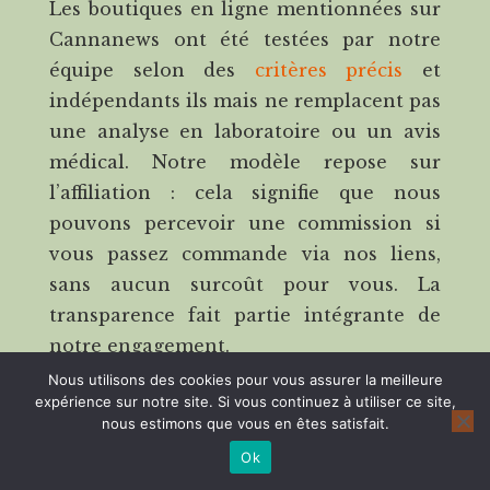
Les boutiques en ligne mentionnées sur
Cannanews ont été testées par notre
équipe selon des
critères précis
et
indépendants ils mais ne remplacent pas
une analyse en laboratoire ou un avis
médical. Notre modèle repose sur
l’affiliation : cela signifie que nous
pouvons percevoir une commission si
vous passez commande via nos liens,
sans aucun surcoût pour vous. La
transparence fait partie intégrante de
notre engagement.
Nous utilisons des cookies pour vous assurer la meilleure
Avertissement médical
expérience sur notre site. Si vous continuez à utiliser ce site,
nous estimons que vous en êtes satisfait.
L’équipe de Cannanews.fr ne vous donnera
Ok
pas de conseils thérapeutiques ou des