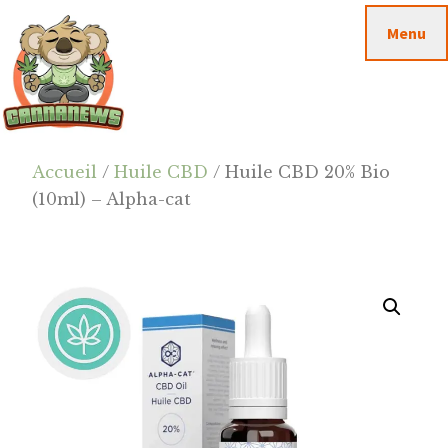
Passer
Passer
Skip
Menu
au
à
to
contenu
la
footer
principal
barre
latérale
principale
Cannanews.fr
Accueil
/
Huile CBD
/ Huile CBD 20% Bio
(10ml) – Alpha-cat