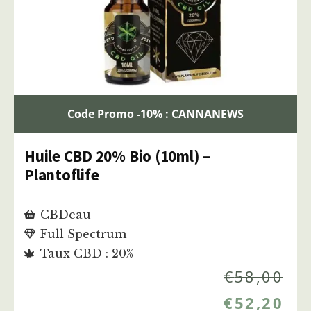
Code Promo -10% : CANNANEWS
Huile CBD 20% Bio (10ml) –
Plantoflife
CBDeau
Full Spectrum
Taux CBD : 20%
€
58,00
€
52,20