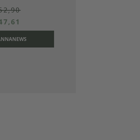
52,90
47,61
 CANNANEWS