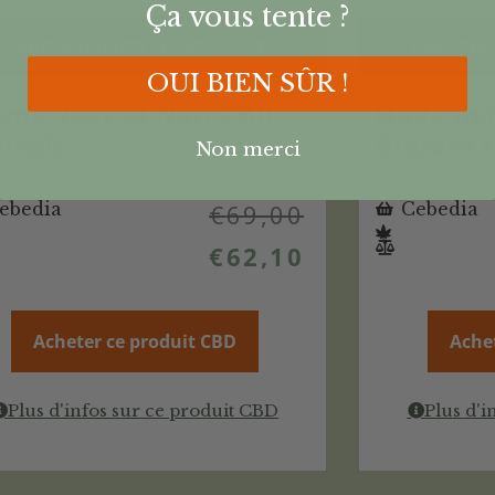
Ça vous tente ?
Code Promo -10% : CANNANEWS
Code Pro
OUI BIEN SÛR !
ème Jour et Nuit CBD
Huile m
inols
Bikram 
Non merci
ebedia
€
69,00
Cebedia
€
62,10
Acheter ce produit CBD
Ache
Plus d'infos sur ce produit CBD
Plus d'i