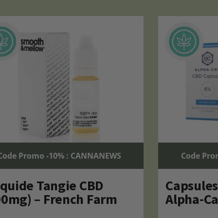
Code Promo -10% : CANNANEWS
Code Pro
liquide Tangie CBD
Capsule
00mg) – French Farm
Alpha-Ca