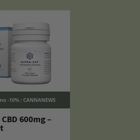
mo -10% : CANNANEWS
s CBD 600mg –
t