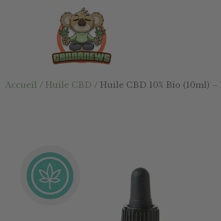
Passer
Passer
Skip
au
à
to
contenu
la
footer
principal
barre
latérale
principale
Cannanews.fr
Accueil
/
Huile CBD
/ Huile CBD 10% Bio (10ml) – 