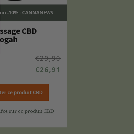
mo -10% : CANNANEWS
assage CBD
Yogah
€
29,90
€
26,91
ter ce produit CBD
nfos sur ce produit CBD