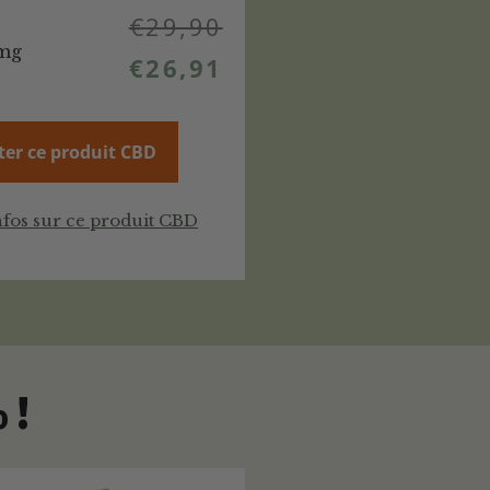
€
29,90
0mg
€
26,91
ter ce produit CBD
nfos sur ce produit CBD
 !