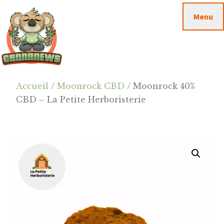
Passer
Passer
Skip
Menu
au
à
to
contenu
la
footer
principal
barre
latérale
principale
Cannanews.fr
Accueil
/
Moonrock CBD
/ Moonrock 40%
CBD – La Petite Herboristerie