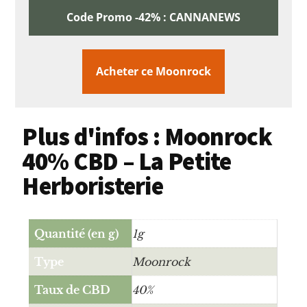
Code Promo -42% : CANNANEWS
Acheter ce Moonrock
Plus d'infos : Moonrock
40% CBD – La Petite
Herboristerie
Quantité (en g)
1g
Type
Moonrock
Taux de CBD
40%