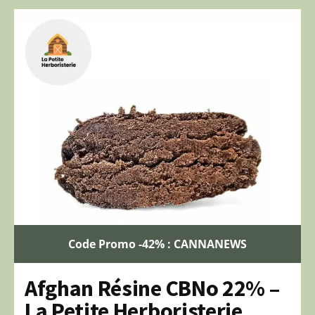
Code Promo -42% : CANNANEWS
Afghan Résine CBNo 22% –
La Petite Herboristerie