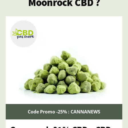
Moonrock CBD ?
Code Promo -25% : CANNANEWS