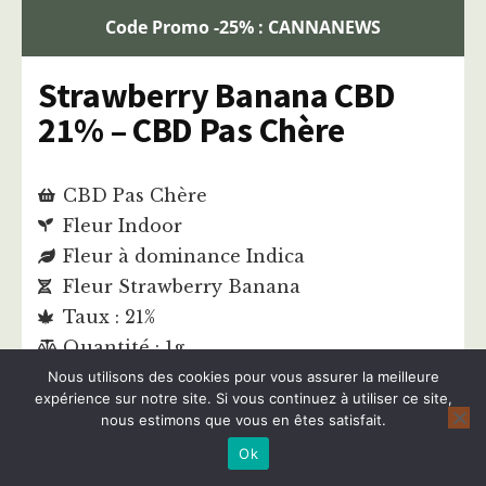
Code Promo -25% : CANNANEWS
Strawberry Banana CBD
21% – CBD Pas Chère
CBD Pas Chère
Fleur Indoor
Fleur à dominance Indica
Fleur Strawberry Banana
Taux : 21%
Quantité : 1g
€
5,92
Nous utilisons des cookies pour vous assurer la meilleure
expérience sur notre site. Si vous continuez à utiliser ce site,
€
4,44
nous estimons que vous en êtes satisfait.
Ok