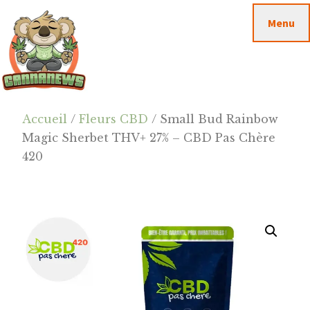
Passer
Passer
Skip
Menu
au
à
to
contenu
la
footer
principal
barre
latérale
principale
Cannanews.fr
Accueil
/
Fleurs CBD
/ Small Bud Rainbow
Magic Sherbet THV+ 27% – CBD Pas Chère
420