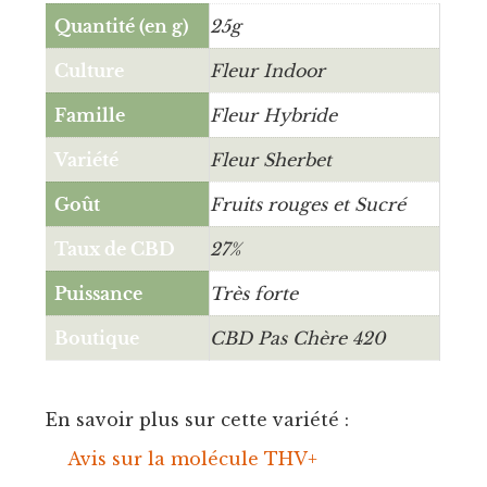
Quantité (en g)
25g
Culture
Fleur Indoor
Famille
Fleur Hybride
Variété
Fleur Sherbet
Goût
Fruits rouges et Sucré
Taux de CBD
27%
Puissance
Très forte
Boutique
CBD Pas Chère 420
En savoir plus sur cette variété :
Avis sur la molécule THV+