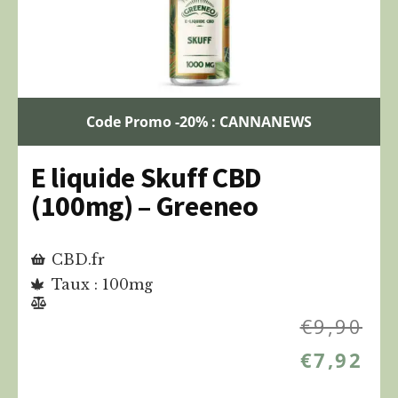
Code Promo -20% : CANNANEWS
E liquide Skuff CBD
(100mg) – Greeneo
CBD.fr
Taux : 100mg
€
9,90
€
7,92