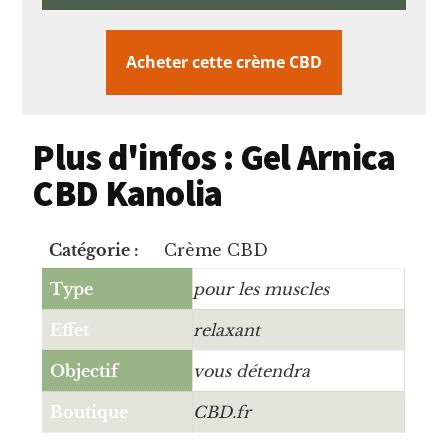
Acheter cette crème CBD
Plus d'infos : Gel Arnica
CBD Kanolia
Catégorie :
Crème CBD
Type
pour les muscles
Effet
relaxant
Objectif
vous détendra
Boutique
CBD.fr