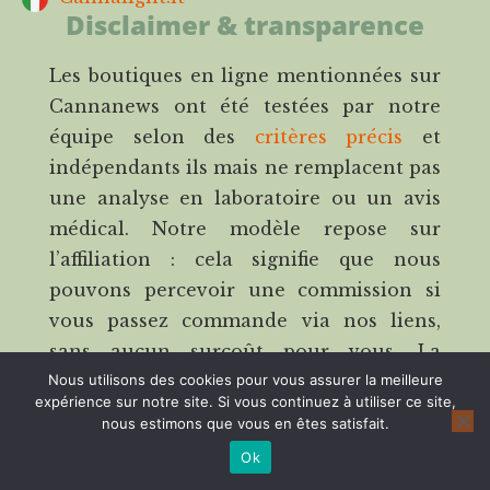
Disclaimer & transparence
Les boutiques en ligne mentionnées sur
Cannanews ont été testées par notre
équipe selon des
critères précis
et
indépendants ils mais ne remplacent pas
une analyse en laboratoire ou un avis
médical. Notre modèle repose sur
l’affiliation : cela signifie que nous
pouvons percevoir une commission si
vous passez commande via nos liens,
sans aucun surcoût pour vous. La
Nous utilisons des cookies pour vous assurer la meilleure
transparence fait partie intégrante de
expérience sur notre site. Si vous continuez à utiliser ce site,
notre engagement.
nous estimons que vous en êtes satisfait.
Avertissement médical
Ok