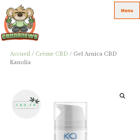
Passer
Passer
Skip
Menu
au
à
to
contenu
la
footer
principal
barre
latérale
principale
Cannanews.fr
Accueil
/
Crème CBD
/ Gel Arnica CBD
Kanolia