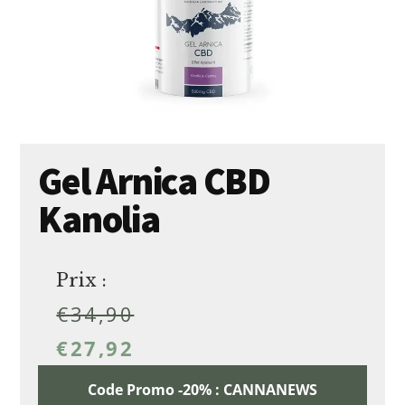
Gel Arnica CBD
Kanolia
Prix :
€
34,90
€
27,92
Code Promo -20% : CANNANEWS