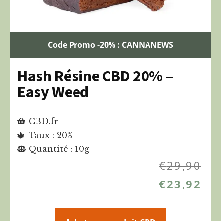
Code Promo -20% : CANNANEWS
Hash Résine CBD 20% –
Easy Weed
CBD.fr
Taux : 20%
Quantité : 10g
€
29,90
€
23,92