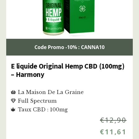
Code Promo -10% : CANNA10
E liquide Original Hemp CBD (100mg)
– Harmony
La Maison De La Graine
Full Spectrum
Taux CBD : 100mg
€
12,90
€
11,61