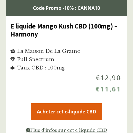
Code Promo -10% : CANNA10
E liquide Mango Kush CBD (100mg) –
Harmony
La Maison De La Graine
Full Spectrum
Taux CBD : 100mg
€
12,90
€
11,61
Acheter cet e-liquide CBD
Plus d'infos sur cet e liquide CBD