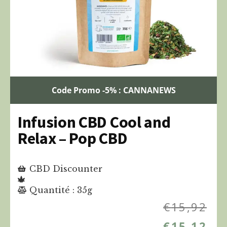
Code Promo -5% : CANNANEWS
Infusion CBD Cool and
Relax – Pop CBD
CBD Discounter
Quantité : 35g
€
15,92
€
15,12