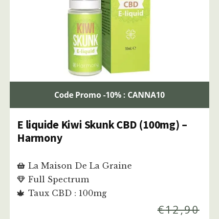
Code Promo -10% : CANNA10
E liquide Kiwi Skunk CBD (100mg) –
Harmony
La Maison De La Graine
Full Spectrum
Taux CBD : 100mg
€
12,90