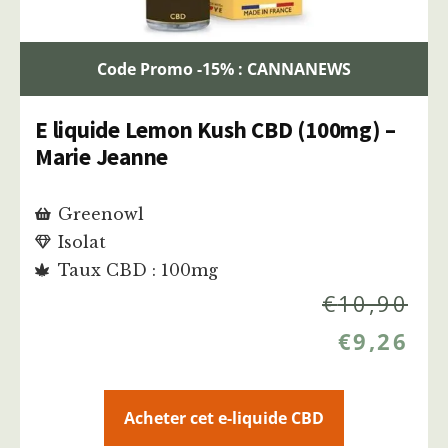
Code Promo -15% : CANNANEWS
E liquide Lemon Kush CBD (100mg) –
Marie Jeanne
Greenowl
Isolat
Taux CBD : 100mg
€
10,90
€
9,26
Acheter cet e-liquide CBD