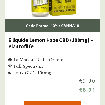
Code Promo -10% : CANNA10
E liquide Lemon Haze CBD (100mg) –
Plantoflife
La Maison De La Graine
Full Spectrum
Taux CBD : 100mg
€
9,90
€
8,91