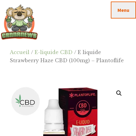
Passer
Passer
Skip
Menu
au
à
to
contenu
la
footer
principal
barre
latérale
principale
Cannanews.fr
Accueil
/
E-liquide CBD
/ E liquide
Strawberry Haze CBD (100mg) – Plantoflife