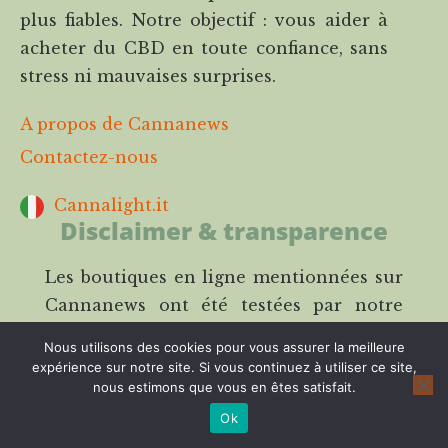
plus fiables. Notre objectif : vous aider à
acheter du CBD en toute confiance, sans
stress ni mauvaises surprises.
A propos de Cannanews
Contactez-nous
Cannalight.it
Disclaimer & transparence
Les boutiques en ligne mentionnées sur
Cannanews ont été testées par notre
équipe selon des
critères précis
et
Nous utilisons des cookies pour vous assurer la meilleure
indépendants ils mais ne remplacent pas
expérience sur notre site. Si vous continuez à utiliser ce site,
nous estimons que vous en êtes satisfait.
une analyse en laboratoire ou un avis
médical. Notre modèle repose sur
Ok
l’affiliation : cela signifie que nous