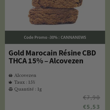
Code Promo -30% : CANNANEWS
Gold Marocain Résine CBD
THCA 15% – Alcovezen
Alcovezen
Taux : 15%
Quantité : 1g
€
7,90
€
5,53