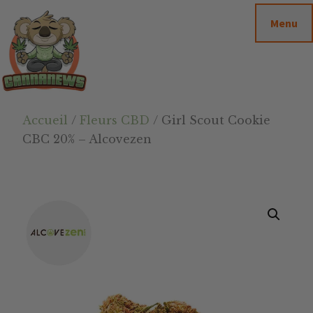
Passer
Passer
Skip
Menu
au
à
to
contenu
la
footer
principal
barre
latérale
principale
Cannanews.fr
Accueil
/
Fleurs CBD
/ Girl Scout Cookie
CBC 20% – Alcovezen