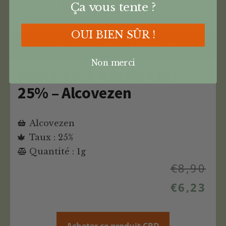
Ça vous tente ?
OUI BIEN SÛR !
Code Promo -30% : CANNANEWS
Non merci
Marra Kush Résine CBN
25% – Alcovezen
Alcovezen
Taux : 25%
Quantité : 1g
€
8,90
€
6,23
Acheter ce produit CBD