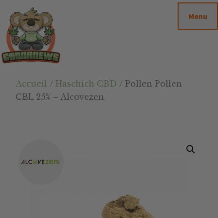
Passer
Passer
Skip
Menu
au
à
to
contenu
la
footer
principal
barre
latérale
principale
Cannanews.fr
Accueil
/
Haschich CBD
/ Pollen Pollen
CBL 25% – Alcovezen