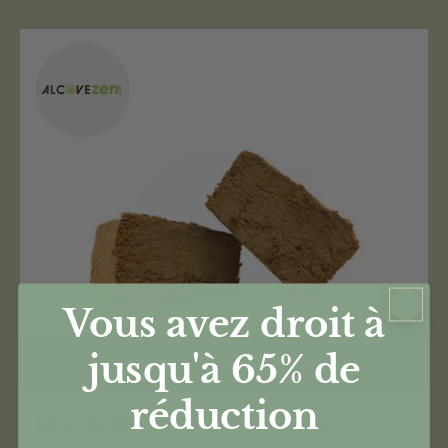
Vous avez droit à
jusqu'à 65%
de
Code Promo -30% : CANNANEWS
réduction
Hash Résine CBD 30% –