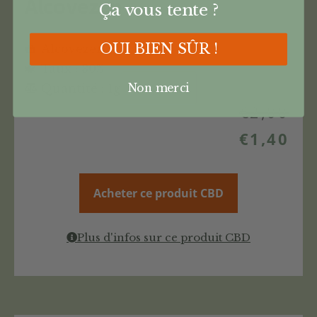
Alcovezen
Ça vous tente ?
OUI BIEN SÛR !
Alcovezen
Taux : 30%
Non merci
Quantité : 1g
€
2,00
€
1,40
Acheter ce produit CBD
Plus d'infos sur ce produit CBD