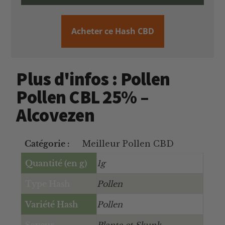
Acheter ce Hash CBD
Plus d'infos : Pollen
Pollen CBL 25% –
Alcovezen
Catégorie :
Meilleur Pollen CBD
Quantité (en g)
1g
Type Hash
Pollen
Variété Hash
Pollen
Saveur
Plante et Skunk