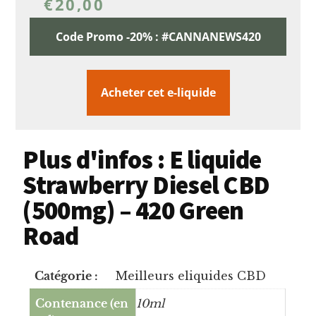
€
20,00
Code Promo -20% : #CANNANEWS420
Acheter cet e-liquide
Plus d'infos : E liquide
Strawberry Diesel CBD
(500mg) – 420 Green
Road
Catégorie :
Meilleurs eliquides CBD
Contenance (en
10ml