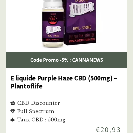
Code Promo -5% : CANNANEWS
E liquide Purple Haze CBD (500mg) –
Plantoflife
CBD Discounter
Full Spectrum
Taux CBD : 500mg
€
20,93