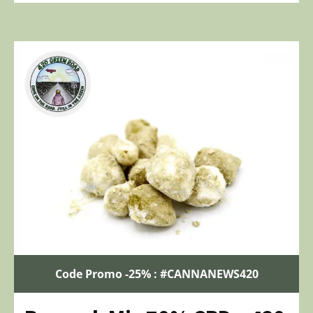
Code Promo -25% : #CANNANEWS420