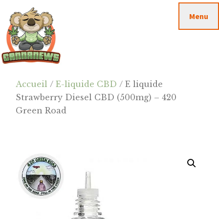
Passer
Passer
Skip
Menu
au
à
to
contenu
la
footer
principal
barre
latérale
principale
Cannanews.fr
Accueil
/
E-liquide CBD
/ E liquide
Strawberry Diesel CBD (500mg) – 420
Green Road