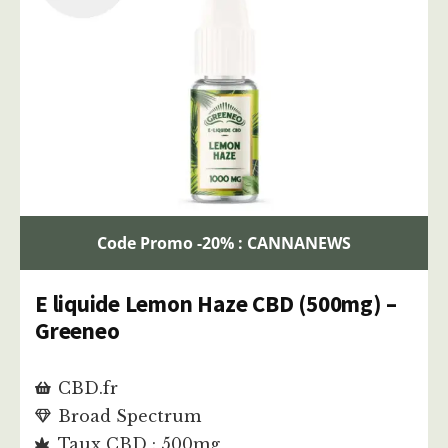
Code Promo -20% : CANNANEWS
E liquide Lemon Haze CBD (500mg) –
Greeneo
CBD.fr
Broad Spectrum
Taux CBD : 500mg