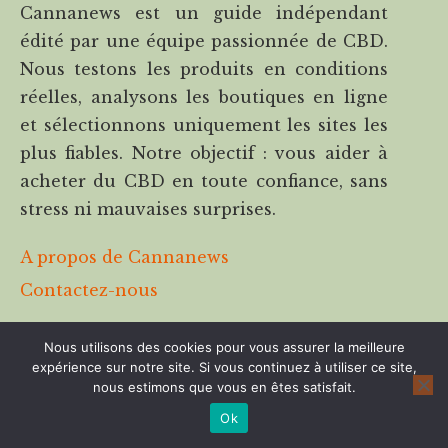
Cannanews est un guide indépendant
édité par une équipe passionnée de CBD.
Nous testons les produits en conditions
réelles, analysons les boutiques en ligne
et sélectionnons uniquement les sites les
plus fiables. Notre objectif : vous aider à
acheter du CBD en toute confiance, sans
stress ni mauvaises surprises.
A propos de Cannanews
Contactez-nous
Cannalight.it
Nous utilisons des cookies pour vous assurer la meilleure
Disclaimer & transparence
expérience sur notre site. Si vous continuez à utiliser ce site,
nous estimons que vous en êtes satisfait.
Les boutiques en ligne mentionnées sur
Ok
Cannanews ont été testées par notre