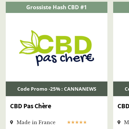
Grossiste Hash CBD #1
Code Promo -25% : CANNANEWS
C
CBD Pas Chère
CBD
Made in France
M
★
★
★
★
★