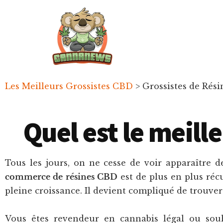
Passer
Passer
Skip
au
à
to
contenu
la
footer
principal
barre
latérale
principale
Cannanews.fr
Les Meilleurs Grossistes CBD
>
Grossistes de Rés
Quel est le meill
Tous les jours, on ne cesse de voir apparaître d
commerce de
résines CBD
est de plus en plus ré
pleine croissance. Il devient compliqué de trouve
Vous êtes revendeur en cannabis légal ou sou