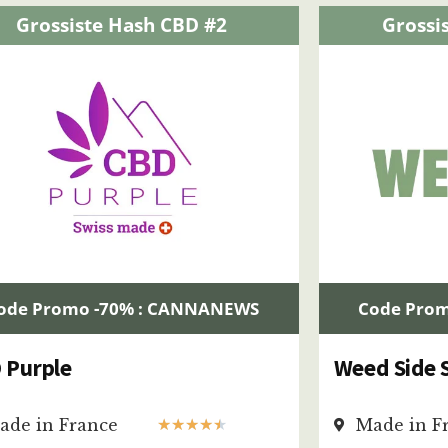
Grossiste Hash CBD #2
Grossi
ode Promo -70% : CANNANEWS
Code Pro
 Purple
Weed Side 
ade in France
Made in F
★
★
★
★
★