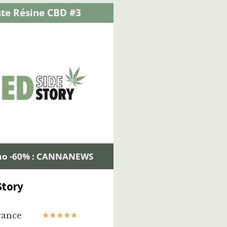
ste Résine CBD #3
mo -60% : CANNANEWS
Story
rance
★
★
★
★
★