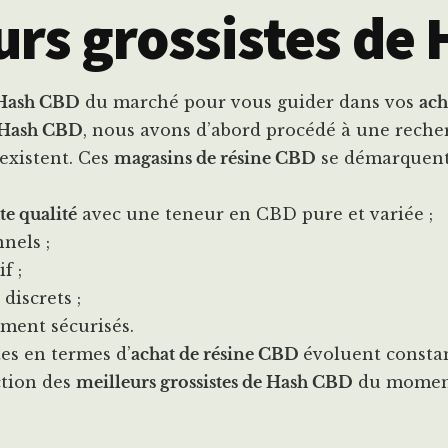
urs grossistes de
e Hash CBD
du marché pour vous guider dans vos
ach
e Hash CBD
, nous avons d’abord procédé à une reche
existent. Ces
magasins de résine CBD
se démarquent 
te qualité
avec une teneur en CBD pure et variée ;
nels ;
f ;
discrets ;
ement sécurisés.
es en termes d’
achat de résine CBD
évoluent consta
ction des
meilleurs grossistes de Hash CBD
du moment