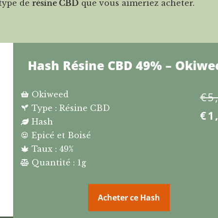
 type de
résine CBD
que vous aimeriez acheter.
Hash Résine CBD 49% – Okiwe
Okiweed
€
5
Type : Résine CBD
€
1
Hash
Epicé et Boisé
Taux : 49%
Quantité : 1g
Acheter ce Hash