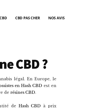
 CBD
CBD PAS CHER
NOS AVIS
ine CBD ?
nabis légal. En Europe, le
ossistes en Hash CBD
est en
re de
résines CBD
.
ntité de
Hash CBD
à prix