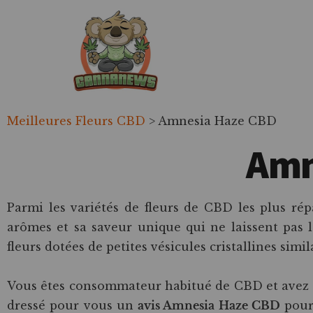
Passer
Passer
Skip
au
à
to
contenu
la
footer
principal
barre
latérale
principale
Cannanews.fr
Meilleures Fleurs CBD
>
Amnesia Haze CBD
Amn
Parmi les variétés de fleurs de CBD les plus rép
arômes et sa saveur unique qui ne laissent pas l
fleurs dotées de petites vésicules cristallines simi
Vous êtes consommateur habitué de CBD et avez 
dressé pour vous un
avis Amnesia Haze CBD
pour