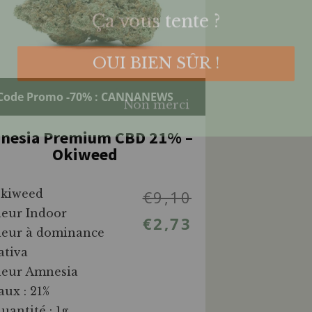
Ça vous tente ?
OUI BIEN SÛR !
Non merci
Code Promo -70% : CANNANEWS
nesia Premium CBD 21% –
Okiweed
kiweed
€
9,10
leur Indoor
€
2,73
leur à dominance
ativa
leur Amnesia
aux : 21%
uantité : 1g