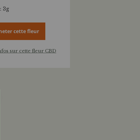
: 3g
heter cette fleur
nfos sur cette fleur CBD