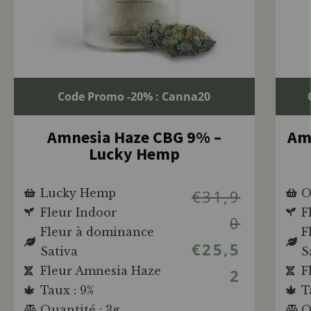
Code Promo -20% : Canna20
Amnesia Haze CBG 9% –
Am
Lucky Hemp
Lucky Hemp
€
31,9
O
Fleur Indoor
F
0
Fleur à dominance
F
€
25,5
Sativa
S
Fleur Amnesia Haze
F
2
Taux : 9%
T
Quantité : 3g
Q