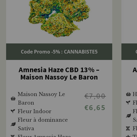
Code Promo -5% : CANNABISTE5
Amnesia Haze CBD 13% –
A
Maison Nassoy Le Baron
Maison Nassoy Le
€
7,00
H
Baron
F
€
6,65
Fleur Indoor
F
Fleur à dominance
S
Sativa
F
Fleur Amnesia Haze
T