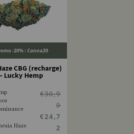
romo -20% : Canna20
aze CBG (recharge)
– Lucky Hemp
emp
€
30,9
oor
0
dominance
€
24,7
nesia Haze
2