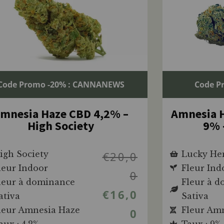
Code Promo -20% : CANNANEWS
Code P
mnesia Haze CBD 4,2% –
Amnesia H
High Society
9% 
igh Society
€
20,0
Lucky H
leur Indoor
Fleur Ind
0
leur à dominance
Fleur à 
€
16,0
ativa
Sativa
leur Amnesia Haze
Fleur Am
0
aux : 4.2%
Taux : 9%