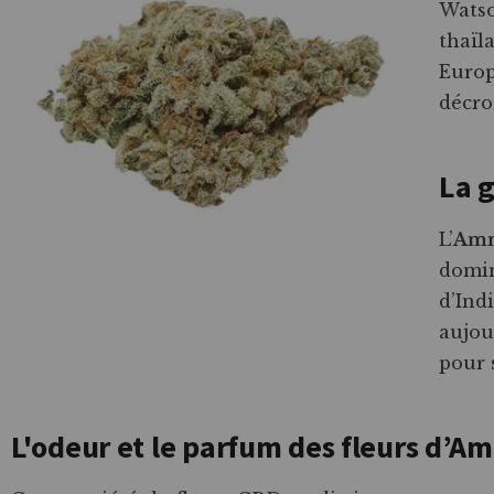
Watso
thaïl
Europ
décro
La 
L’
Amn
domin
d’Ind
aujou
pour 
L'odeur et le parfum des fleurs d’A