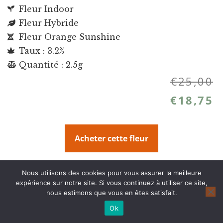
Fleur Indoor
Fleur Hybride
Fleur Orange Sunshine
Taux : 3.2%
Quantité : 2.5g
€
25,00
€
18,75
Acheter cette fleur
Plus d'infos sur cette fleur CBD
Nous utilisons des cookies pour vous assurer la meilleure
expérience sur notre site. Si vous continuez à utiliser ce site,
nous estimons que vous en êtes satisfait.
Ok