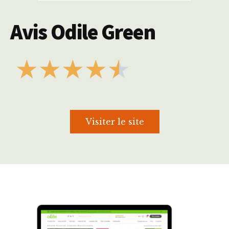
Avis Odile Green
★
★
★
★
★
Visiter le site