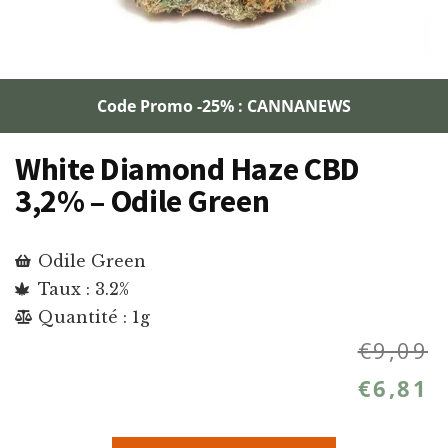
Code Promo -25% : CANNANEWS
White Diamond Haze CBD
3,2% – Odile Green
Odile Green
Taux : 3.2%
Quantité : 1g
€
9,09
€
6,81