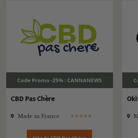
Code Promo -25% : CANNANEWS
C
CBD Pas Chère
Ok
Made in France
M
★
★
★
★
★