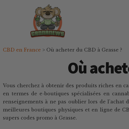
Passer
Passer
Skip
au
à
to
contenu
la
footer
principal
barre
latérale
principale
Cannanews.fr
CBD en France
>
Où acheter du CBD à Grasse ?
Où achet
Vous cherchez à obtenir des produits riches en ca
en termes de e-boutiques spécialisées en cannab
renseignements à ne pas oublier lors de l’achat d
meilleures boutiques physiques et en ligne de CB
supers codes promo à Grasse.