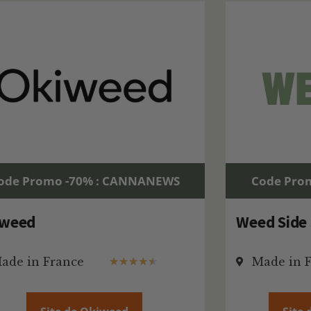
ode Promo -70% : CANNANEWS
Code Pro
iweed
Weed Side 
ade in France
Made in 
★
★
★
★
★