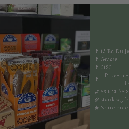
15 Bd Du J
Grasse
6130
Provence
d'
33 6 26 78 3
stardawg.fr
Notre note 