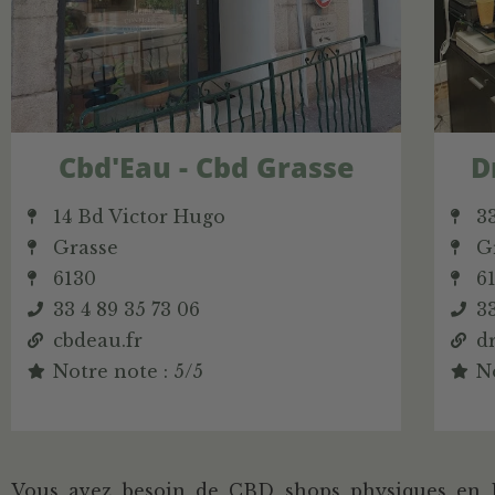
Cbd'Eau - Cbd Grasse
D
14 Bd Victor Hugo
3
Grasse
G
6130
6
33 4 89 35 73 06
33
cbdeau.fr
d
Notre note : 5/5
No
Vous avez besoin de CBD shops physiques en Pr