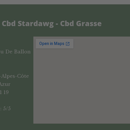
Cbd Stardawg - Cbd Grasse
eu De Ballon
-Alpes-Côte
Azur
1 19
: 5/5