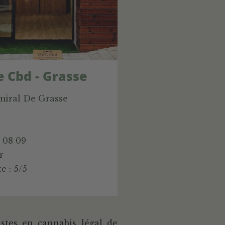
e Cbd - Grasse
miral De Grasse
4 08 09
r
e : 5/5
stes en cannabis légal de