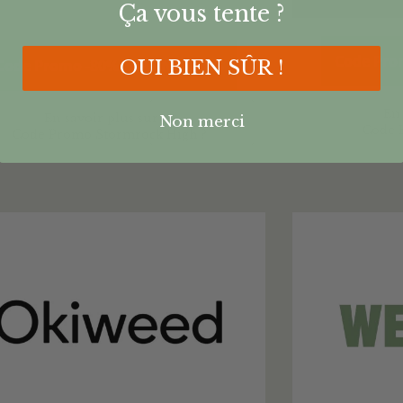
Ça vous tente ?
Code Pro
OUI BIEN SÛR !
Code Promo -80% : CANNANEWS
En 
En savoir plus sur ce
Non merci
Code 
Code Promo Stormrock High ?