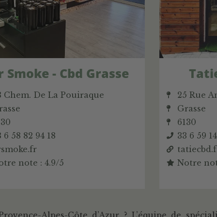
r Smoke - Cbd Grasse
Tati
3 Chem. De La Pouiraque
25 Rue A
rasse
Grasse
130
6130
 6 58 82 94 18
33 6 59 1
rsmoke.fr
tatiecbd.f
tre note : 4.9/5
Notre not
ovence-Alpes-Côte d’Azur ? L’équipe de spéciali