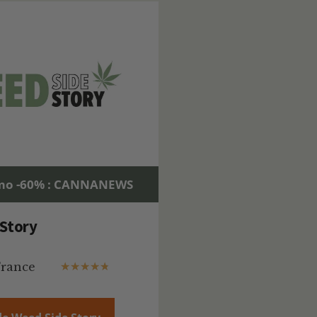
mo -60% : CANNANEWS
Story
France
★
★
★
★
★