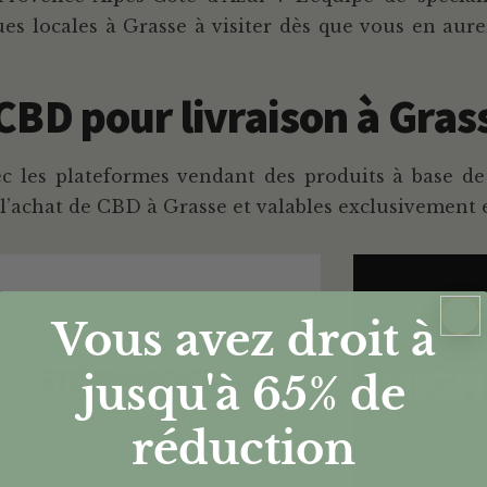
locales à Grasse à visiter dès que vous en aurez
BD pour livraison à Gras
ec les plateformes vendant des produits à base d
’achat de CBD à Grasse et valables exclusivement 
Vous avez droit à
jusqu'à 65%
de
réduction