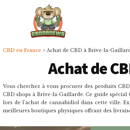
Passer
Passer
Skip
au
à
to
contenu
la
footer
principal
barre
latérale
principale
Cannanews.fr
CBD en France
>
Achat de CBD à Brive-la-Gaillard
Achat de CBD
Vous cherchez à vous procurer des produits CBD d
CBD shops à Brive-la-Gaillarde. Ce guide spécial
lors de l’achat de cannabidiol dans cette ville. 
meilleures boutiques physiques offrant des livrais