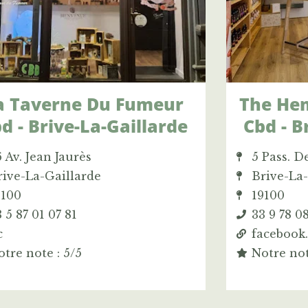
a Taverne Du Fumeur
The He
d - Brive-La-Gaillarde
Cbd - B
 Av. Jean Jaurès
5 Pass. D
rive-La-Gaillarde
Brive-La
9100
19100
 5 87 01 07 81
33 9 78 0
c
facebook
tre note : 5/5
Notre not