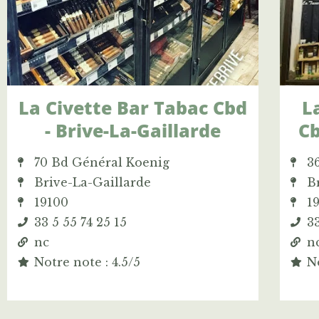
La Civette Bar Tabac Cbd
L
- Brive-La-Gaillarde
Cb
70 Bd Général Koenig
36
Brive-La-Gaillarde
B
19100
1
33 5 55 74 25 15
33
nc
n
Notre note : 4.5/5
No