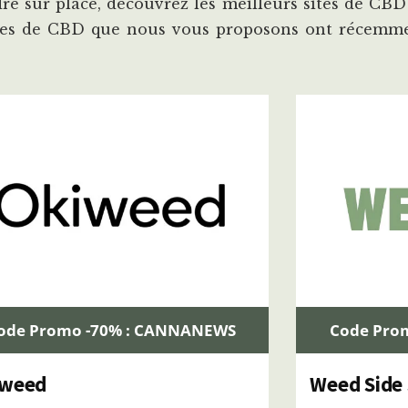
dre sur place, découvrez les meilleurs sites de C
ques de CBD que nous vous proposons ont récemme
ode Promo -70% : CANNANEWS
Code Pro
iweed
Weed Side 