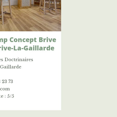
mp Concept Brive
rive-La-Gaillarde
es Doctrinaires
-Gaillarde
8 23 73
.com
e : 5/5