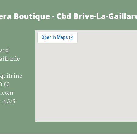
ra Boutique - Cbd Brive-La-Gaillar
lard
aillarde
quitaine
0 93
a.com
: 4.5/5