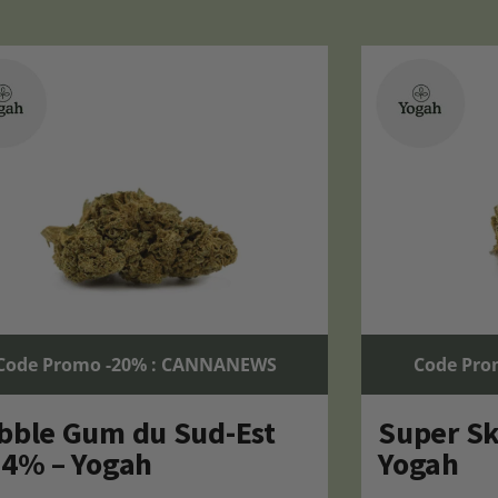
Code Promo -20% : CANNANEWS
Code Pro
bble Gum du Sud-Est
Super S
04% – Yogah
Yogah