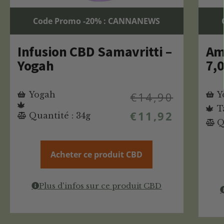
Code Promo -20% : CANNANEWS
Infusion CBD Samavritti –
Am
Yogah
7,
Yogah
€
14,90
Y
T
€
11,92
Quantité : 34g
Q
Acheter ce produit CBD
Plus d'infos sur ce produit CBD