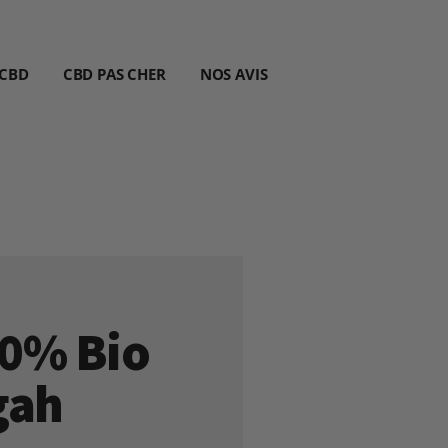
 CBD
CBD PAS CHER
NOS AVIS
30% Bio
gah