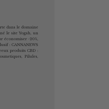
rte dans le domaine
é le site Yogah, un
our économiser -20%,
xclusif : CANNANEWS
reux produits CBD :
smetiques, Pilules,