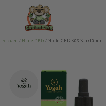
Passer
Passer
Skip
au
à
to
contenu
la
footer
principal
barre
latérale
principale
Cannanews.fr
Accueil
/
Huile CBD
/ Huile CBD 30% Bio (10ml) –