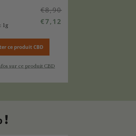
€
8,90
€
7,12
: 1g
ter ce produit CBD
nfos sur ce produit CBD
 !