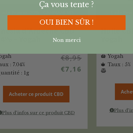
Ça vous tente ?
Code Promo -20% : CANNANEWS
Code Pro
OUI BIEN SÛR !
nesia d’Ardèche CBD
Huile CB
04% – Yogah
Yogah
Non merci
ogah
€
8,95
Yogah
aux : 7.04%
Taux : 5%
€
7,16
uantité : 1g
Ache
Acheter ce produit CBD
Plus d'i
Plus d'infos sur ce produit CBD