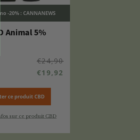
mo -20% : CANNANEWS
D Animal 5%
€
24,90
€
19,92
ter ce produit CBD
nfos sur ce produit CBD