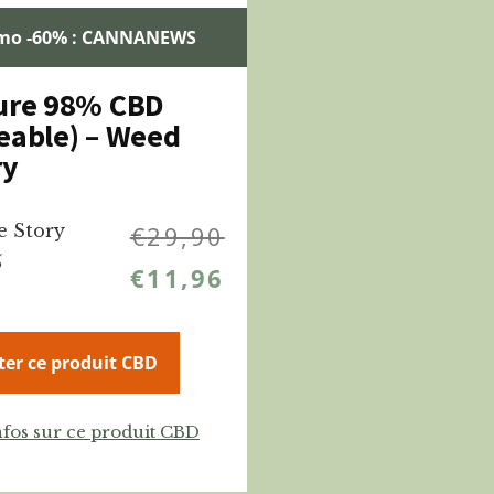
mo -60% : CANNANEWS
ture 98% CBD
eable) – Weed
ry
e Story
€
29,90
%
€
11,96
ter ce produit CBD
nfos sur ce produit CBD