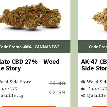
Code Promo -60% : CANNANEWS
Code Pro
lato CBD 27% – Weed
AK-47 C
de Story
Side Sto
eed Side Story
€
6,48
Weed Sid
aux : 27%
Taux : 27%
€
2,59
uantité : 1g
Quantité 