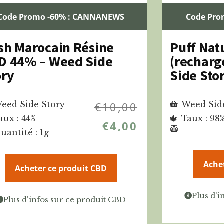
Code Promo -60% : CANNANEWS
Code Pro
sh Marocain Résine
Puff Na
D 44% – Weed Side
(recharg
ory
Side Sto
eed Side Story
€
10,00
Weed Sid
aux : 44%
Taux : 98
€
4,00
uantité : 1g
Ache
Acheter ce produit CBD
Plus d'i
Plus d'infos sur ce produit CBD