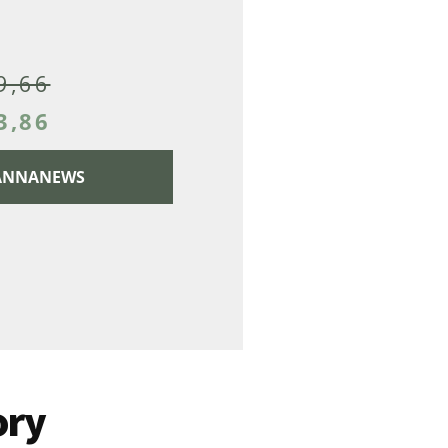
9,66
3,86
 CANNANEWS
ory