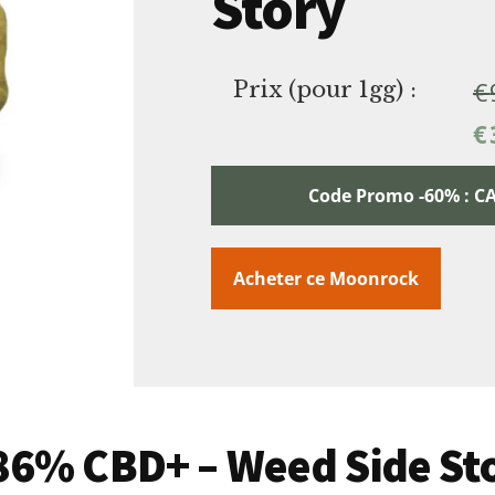
Story
€
Prix (pour 1gg) :
€
Code Promo -60% :
Acheter ce Moonrock
 86% CBD+ – Weed Side St