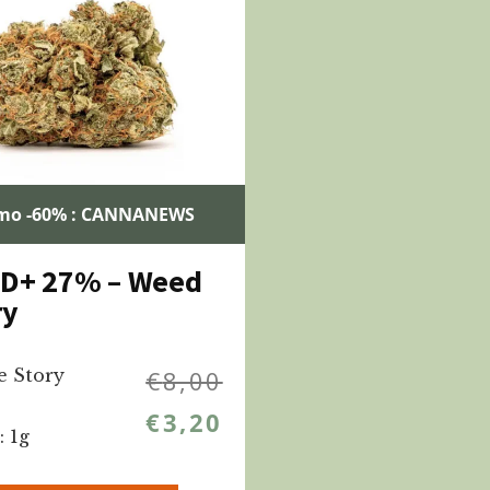
mo -60% : CANNANEWS
BD+ 27% – Weed
ry
e Story
€
8,00
€
3,20
: 1g