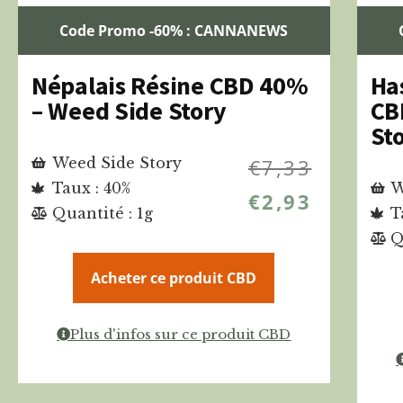
Code Promo -60% : CANNANEWS
Népalais Résine CBD 40%
Ha
– Weed Side Story
CB
St
Weed Side Story
€
7,33
Taux : 40%
W
€
2,93
Quantité : 1g
T
Q
Acheter ce produit CBD
Plus d'infos sur ce produit CBD