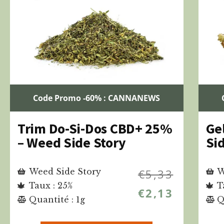
Code Promo -60% : CANNANEWS
Trim Do-Si-Dos CBD+ 25%
Ge
– Weed Side Story
Si
Weed Side Story
€
5,33
W
Taux : 25%
T
€
2,13
Quantité : 1g
Q