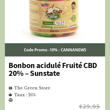
Code Promo -10% : CANNANEWS
Bonbon acidulé Fruité CBD
20% – Sunstate
The Green Store
Taux : 20%
€
29,95