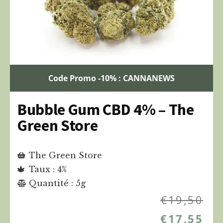
Code Promo -10% : CANNANEWS
Bubble Gum CBD 4% – The
Green Store
The Green Store
Taux : 4%
Quantité : 5g
€
19,50
€
17,55