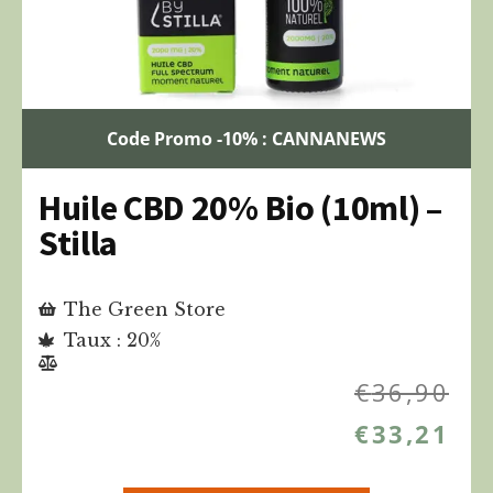
Code Promo -10% : CANNANEWS
Huile CBD 20% Bio (10ml) –
Stilla
The Green Store
Taux : 20%
€
36,90
€
33,21