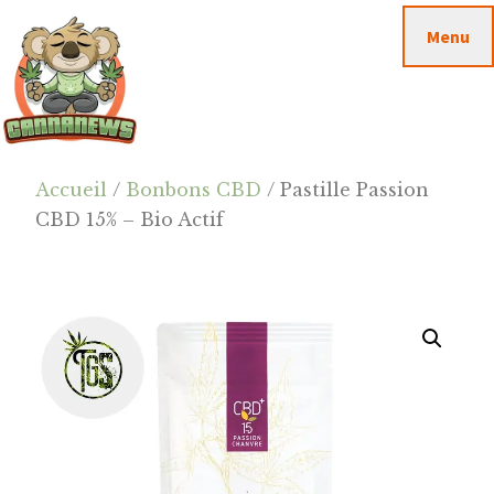
Passer
Passer
Skip
Menu
au
à
to
contenu
la
footer
principal
barre
latérale
principale
Cannanews.fr
Accueil
/
Bonbons CBD
/ Pastille Passion
CBD 15% – Bio Actif