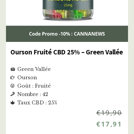
Code Promo -10% : CANNANEWS
Ourson Fruité CBD 25% – Green Vallée
Green Vallée
Ourson
Goût : Fruité
Nombre : 42
Taux CBD : 25%
€
19,90
€
17,91