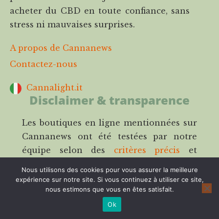
acheter du CBD en toute confiance, sans
stress ni mauvaises surprises.
A propos de Cannanews
Contactez-nous
Cannalight.it
Disclaimer & transparence
Les boutiques en ligne mentionnées sur
Cannanews ont été testées par notre
équipe selon des
critères précis
et
indépendants ils mais ne remplacent pas
Nous utilisons des cookies pour vous assurer la meilleure
une analyse en laboratoire ou un avis
expérience sur notre site. Si vous continuez à utiliser ce site,
nous estimons que vous en êtes satisfait.
médical. Notre modèle repose sur
l’affiliation : cela signifie que nous
Ok
pouvons percevoir une commission si