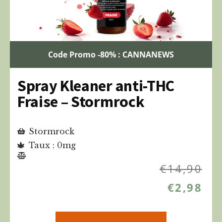
Code Promo -80% : CANNANEWS
Spray Kleaner anti-THC
Fraise – Stormrock
Stormrock
Taux : 0mg
€
14,90
€
2,98