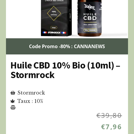
Code Promo -80% : CANNANEWS
Huile CBD 10% Bio (10ml) –
Stormrock
Stormrock
Taux : 10%
€
39,80
€
7,96