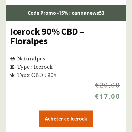
Code Promo -15% : cannanews53
Icerock 90% CBD –
Floralpes
Naturalpes
Type : Icerock
Taux CBD : 90%
€
20,00
€
17,00
Acheter ce Icerock