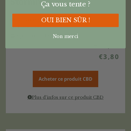
Stormrock High
Ça vous tente ?
Stormrock High
OUI BIEN SÛR !
Taux : 25%
Quantité : 1g
Non merci
€
19,00
€
3,80
Acheter ce produit CBD
Plus d'infos sur ce produit CBD