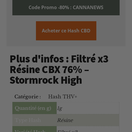
Code Promo -80% : CANNANEWS
Acheter ce Hash CBD
Plus d'infos : Filtré x3
Résine CBX 76% –
Stormrock High
Catégorie :
Hash THV+
Quantité (en g)
1g
Type Hash
Résine