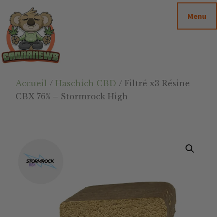
Passer
Passer
Skip
Menu
au
à
to
contenu
la
footer
principal
barre
latérale
principale
Cannanews.fr
Accueil
/
Haschich CBD
/ Filtré x3 Résine
CBX 76% – Stormrock High