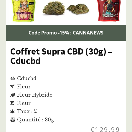
Code Promo -15% : CANNANEWS
Coffret Supra CBD (30g) –
Cducbd
Cducbd
Fleur
Fleur Hybride
Fleur
Taux : %
Quantité : 30g
€
129,99