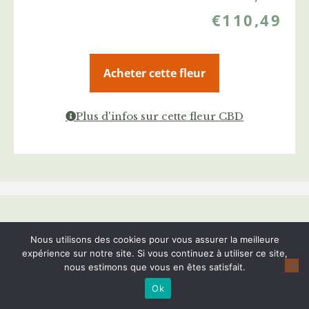
€
110,49
Acheter cette fleur
Plus d'infos sur cette fleur CBD
Suivez Cannanews !
Nous utilisons des cookies pour vous assurer la meilleure
expérience sur notre site. Si vous continuez à utiliser ce site,
nous estimons que vous en êtes satisfait.
Ok