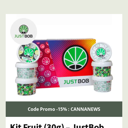
Code Promo -15% : CANNANEWS
Kit Fruit (30g) – JustBob