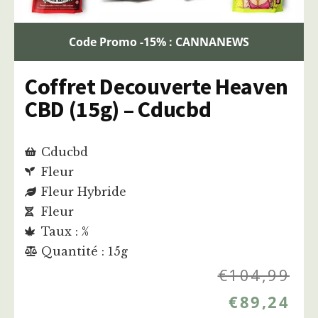
Code Promo -15% : CANNANEWS
Coffret Decouverte Heaven
CBD (15g) – Cducbd
Cducbd
Fleur
Fleur Hybride
Fleur
Taux : %
Quantité : 15g
€
104,99
€
89,24