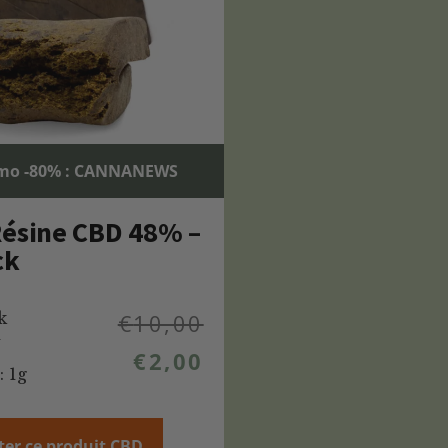
mo -80% : CANNANEWS
ésine CBD 48% –
ck
k
€
10,00
%
€
2,00
: 1g
ter ce produit CBD