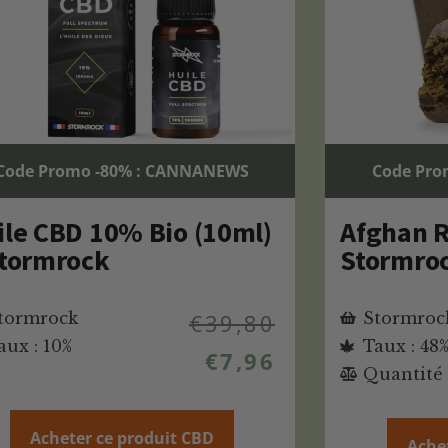
Code Promo -80% : CANNANEWS
Code Pro
ile CBD 10% Bio (10ml)
Afghan R
Stormrock
Stormro
tormrock
€
39,80
Stormroc
aux : 10%
Taux : 48
€
7,96
Quantité 
Acheter ce produit CBD
Ache