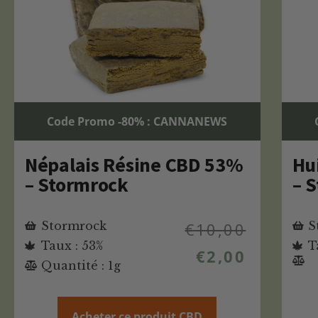
Code Promo -80% : CANNANEWS
Népalais Résine CBD 53%
Hu
– Stormrock
– 
Stormrock
€
10,00
S
Taux : 53%
T
€
2,00
Quantité : 1g
Acheter ce produit CBD