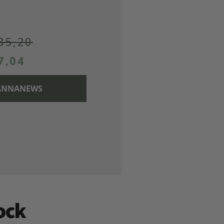
35,20
7,04
 CANNANEWS
ock