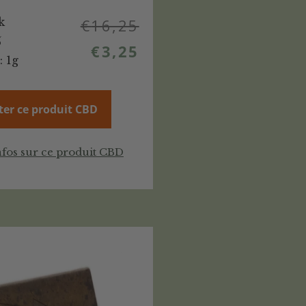
k
€
16,25
%
€
3,25
: 1g
ter ce produit CBD
nfos sur ce produit CBD