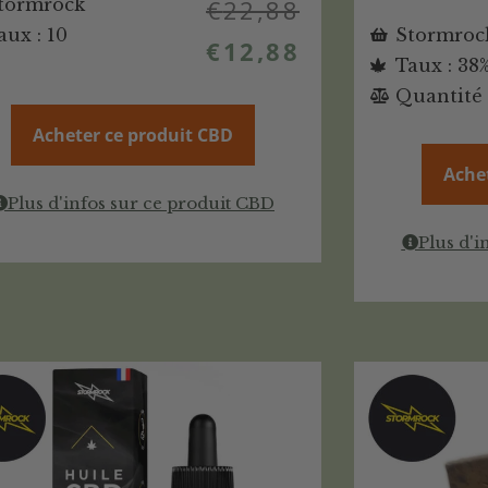
tormrock
€
22,88
aux : 10
Stormroc
€
12,88
Taux : 38
Quantité 
Acheter ce produit CBD
Ache
Plus d'infos sur ce produit CBD
Plus d'i