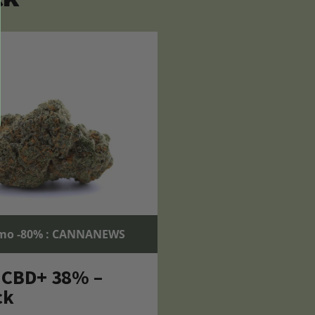
mo -80% : CANNANEWS
 CBD+ 38% –
ck