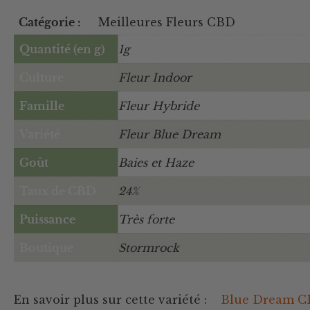
Catégorie :
Meilleures Fleurs CBD
Quantité (en g)
1g
Culture
Fleur Indoor
Famille
Fleur Hybride
Variété
Fleur Blue Dream
Goût
Baies et Haze
Taux de CBD
24%
Puissance
Très forte
Boutique
Stormrock
En savoir plus sur cette variété :
Blue Dream 