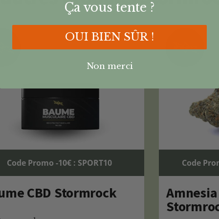
Ça vous tente ?
OUI BIEN SÛR !
Non merci
Code Promo -10€ : SPORT10
Code Pro
ume CBD Stormrock
Amnesia
Stormro