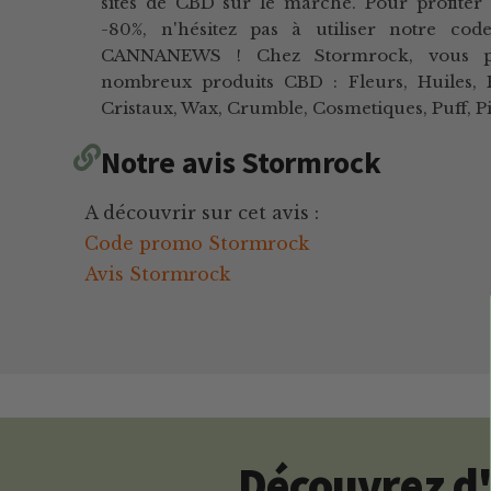
sites de CBD sur le marché. Pour profiter
-80%, n'hésitez pas à utiliser notre cod
CANNANEWS ! Chez Stormrock, vous p
nombreux produits CBD : Fleurs, Huiles, 
Cristaux, Wax, Crumble, Cosmetiques, Puff, Pi
Notre avis Stormrock
A découvrir sur cet avis :
Code promo Stormrock
Avis Stormrock
Découvrez d'