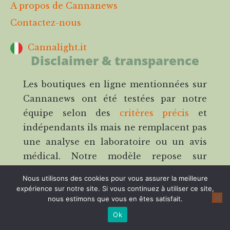
A propos de Cannanews
Contactez-nous
Cannalight.it
Disclaimer & transparence
Les boutiques en ligne mentionnées sur
Cannanews ont été testées par notre
équipe selon des
critères précis
et
indépendants ils mais ne remplacent pas
une analyse en laboratoire ou un avis
médical. Notre modèle repose sur
l’affiliation : cela signifie que nous
Nous utilisons des cookies pour vous assurer la meilleure
pouvons percevoir une commission si
expérience sur notre site. Si vous continuez à utiliser ce site,
vous passez commande via nos liens,
nous estimons que vous en êtes satisfait.
sans aucun surcoût pour vous. La
Ok
transparence fait partie intégrante de