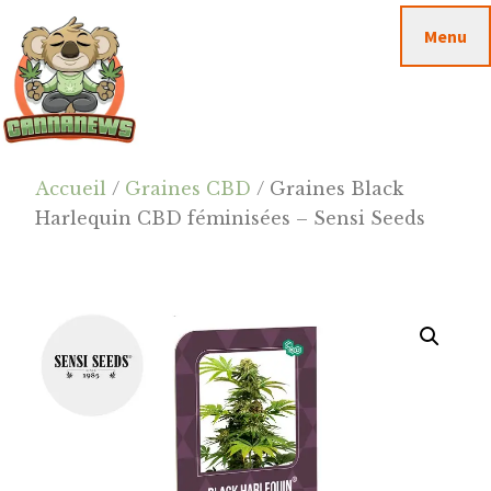
Passer
Passer
Skip
Menu
au
à
to
contenu
la
footer
principal
barre
latérale
principale
Cannanews.fr
Accueil
/
Graines CBD
/ Graines Black
Harlequin CBD féminisées – Sensi Seeds