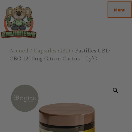
Passer
Passer
Skip
Menu
au
à
to
contenu
la
footer
principal
barre
latérale
principale
Cannanews.fr
Accueil
/
Capsules CBD
/ Pastilles CBD
CBG 1200mg Citron Cactus – Ly’O