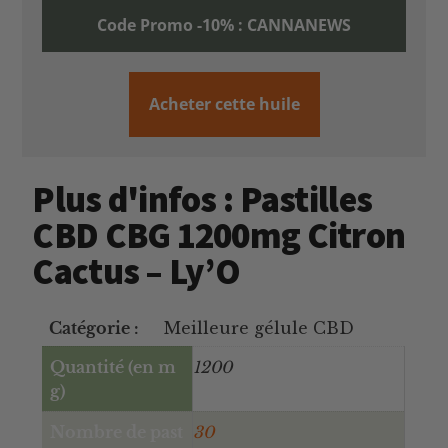
Code Promo -10% : CANNANEWS
Acheter cette huile
Plus d'infos : Pastilles
CBD CBG 1200mg Citron
Cactus – Ly’O
Catégorie :
Meilleure gélule CBD
Quantité (en m
1200
g)
Nombre de past
30