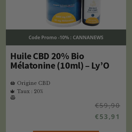
Code Promo -10% : CANNANEWS
Huile CBD 20% Bio
Mélatonine (10ml) – Ly’O
Origine CBD
Taux : 20%
€
59,90
€
53,91