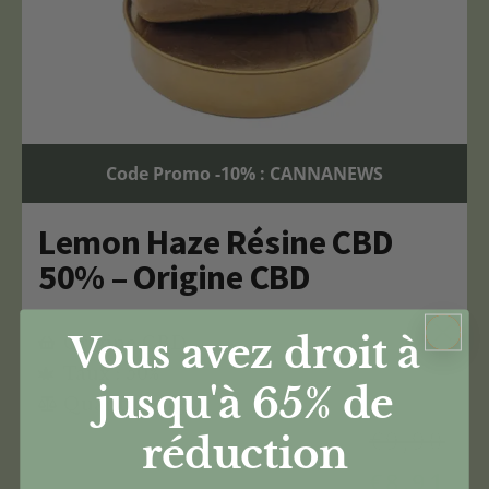
Code Promo -10% : CANNANEWS
Lemon Haze Résine CBD
50% – Origine CBD
Vous avez droit à
Origine CBD
Taux : 50%
jusqu'à 65%
de
Quantité : 1g
€
9,90
réduction
€
8,91