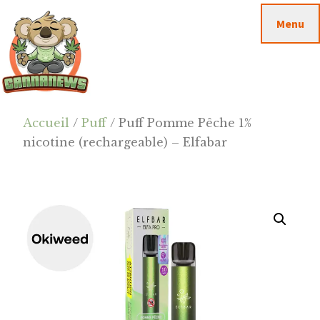
Passer
Passer
Skip
Menu
au
à
to
contenu
la
footer
principal
barre
latérale
principale
Cannanews.fr
Accueil
/
Puff
/ Puff Pomme Pêche 1%
nicotine (rechargeable) – Elfabar