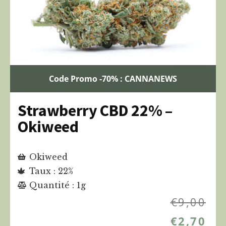
Code Promo -70% : CANNANEWS
Strawberry CBD 22% –
Okiweed
Okiweed
Taux : 22%
Quantité : 1g
€
9,00
€
2,70