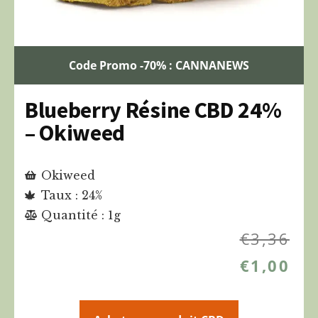
Code Promo -70% : CANNANEWS
Blueberry Résine CBD 24%
– Okiweed
Okiweed
Taux : 24%
Quantité : 1g
€
3,36
€
1,00