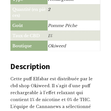
Quantité (en piè
2
ces)
Goût
Pomme Pêche
Taux de CBD
1%
Boutique
Okiweed
Description
Cette puff Elfabar est distribuée par le
cbd shop Okiweed. Il s’agit d’une puff
rechargeable à l’effet relaxant qui
contient 1% de nicotine et 0% de THC.
L’équipe de Cannanews a sélectionné