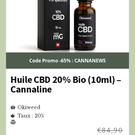
Code Promo -65% : CANNANEWS
Huile CBD 20% Bio (10ml) –
Cannaline
Okiweed
Taux : 20%
€
84,90