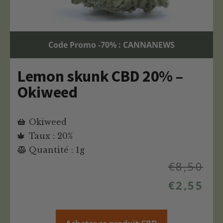
Code Promo -70% : CANNANEWS
Lemon skunk CBD 20% –
Okiweed
Okiweed
Taux : 20%
Quantité : 1g
€
8,50
€
2,55