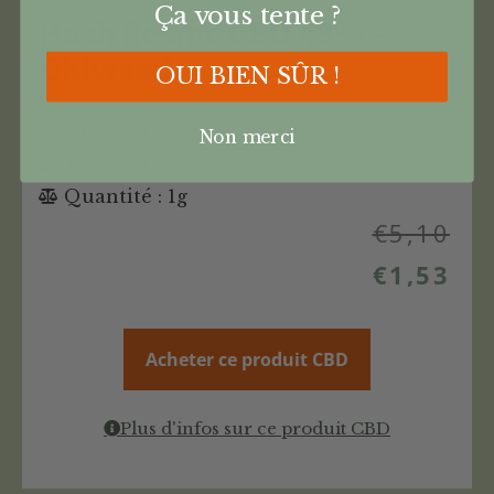
Ça vous tente ?
Hash Résine CBD 49% –
Okiweed
OUI BIEN SÛR !
Okiweed
Non merci
Taux : 49%
Quantité : 1g
€
5,10
€
1,53
Acheter ce produit CBD
Plus d'infos sur ce produit CBD