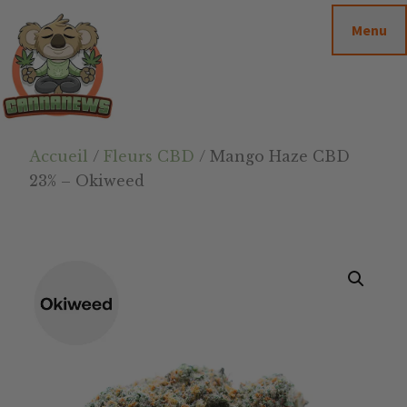
Passer
Passer
Skip
Menu
au
à
to
contenu
la
footer
principal
barre
latérale
principale
Cannanews.fr
Accueil
/
Fleurs CBD
/ Mango Haze CBD
23% – Okiweed