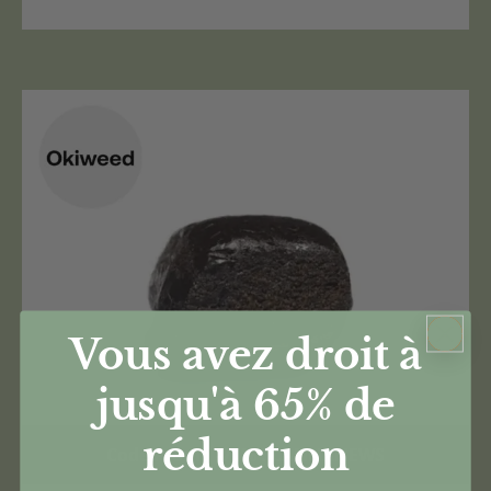
Vous avez droit à
jusqu'à 65%
de
réduction
Code Promo -70% : CANNANEWS