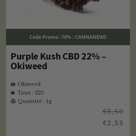
Code Promo -70% : CANNANEWS
Purple Kush CBD 22% –
Okiweed
Okiweed
Taux : 22%
Quantité : 1g
€
8,50
€
2,55