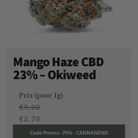
Mango Haze CBD
23% – Okiweed
Prix (pour 1g) :
€
9,00
€
2,70
Code Promo -70% : CANNANEWS