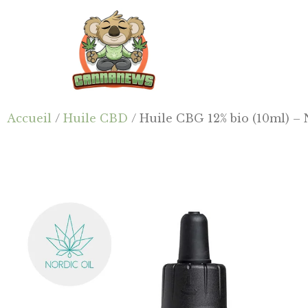
Passer
Passer
Skip
au
à
to
contenu
la
footer
principal
barre
latérale
principale
Cannanews.fr
Accueil
/
Huile CBD
/ Huile CBG 12% bio (10ml) – 