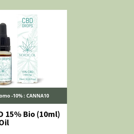
romo -10% : CANNA10
D 15% Bio (10ml)
Oil