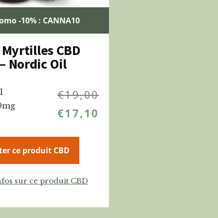
romo -10% : CANNA10
 Myrtilles CBD
– Nordic Oil
l
€
19,00
00mg
€
17,10
ter ce produit CBD
nfos sur ce produit CBD