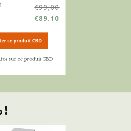
l
€
99,00
€
89,10
ter ce produit CBD
nfos sur ce produit CBD
 !