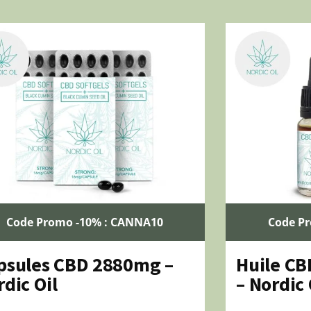
Code Promo -10% : CANNA10
Code P
psules CBD 2880mg –
Huile CB
dic Oil
– Nordic 