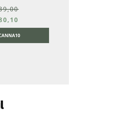
89,00
80,10
 CANNA10
l