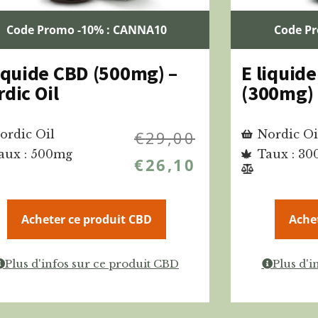
Code Promo -10% : CANNA10
Code P
liquide CBD (500mg) –
E liquide
dic Oil
(300mg) 
ordic Oil
€
29,00
Nordic Oi
aux : 500mg
Taux : 3
€
26,10
Acheter ce produit CBD
Ache
Plus d'infos sur ce produit CBD
Plus d'i