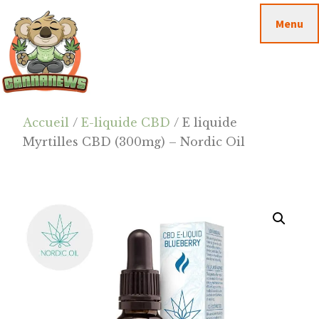
Passer
Passer
Skip
Menu
au
à
to
contenu
la
footer
principal
barre
latérale
principale
Cannanews.fr
Accueil
/
E-liquide CBD
/ E liquide
Myrtilles CBD (300mg) – Nordic Oil