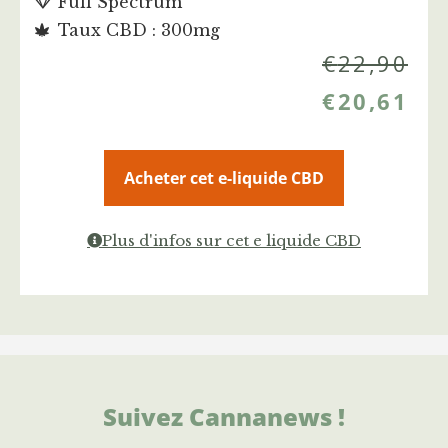
Full Spectrum
Taux CBD : 300mg
€
22,90
€
20,61
Acheter cet e-liquide CBD
Plus d'infos sur cet e liquide CBD
Suivez Cannanews !