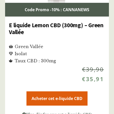
Code Promo -10% : CANNANEWS
E liquide Lemon CBD (300mg) – Green
Vallée
Green Vallée
Isolat
Taux CBD : 300mg
€
39,90
€
35,91
Acheter cet e-liquide CBD