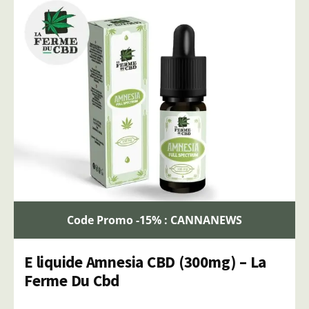
Code Promo -15% : CANNANEWS
E liquide Amnesia CBD (300mg) – La
Ferme Du Cbd