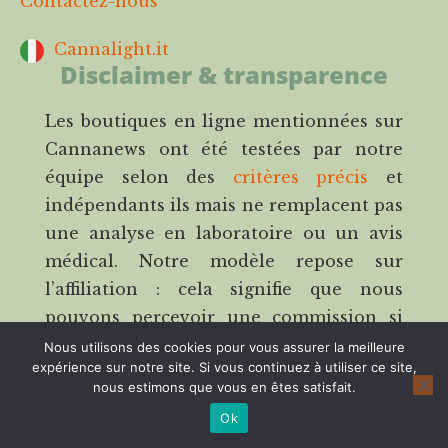
Contactez-nous
Cannalight.it
Disclaimer & transparence
Les boutiques en ligne mentionnées sur
Cannanews ont été testées par notre
équipe selon des
critères précis
et
indépendants ils mais ne remplacent pas
une analyse en laboratoire ou un avis
médical. Notre modèle repose sur
l’affiliation : cela signifie que nous
pouvons percevoir une commission si
vous passez commande via nos liens,
Nous utilisons des cookies pour vous assurer la meilleure
expérience sur notre site. Si vous continuez à utiliser ce site,
sans aucun surcoût pour vous. La
nous estimons que vous en êtes satisfait.
transparence fait partie intégrante de
Ok
notre engagement.