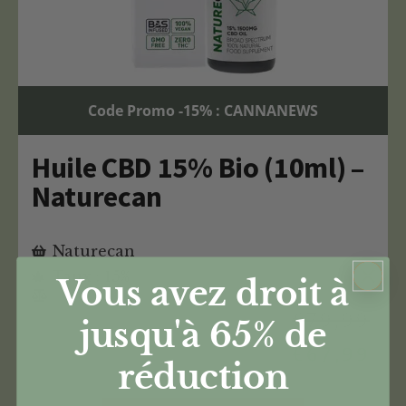
Code Promo -15% : CANNANEWS
Huile CBD 15% Bio (10ml) –
Naturecan
Naturecan
Taux : 15%
Vous avez droit à
€
79,99
jusqu'à 65%
de
€
67,99
réduction