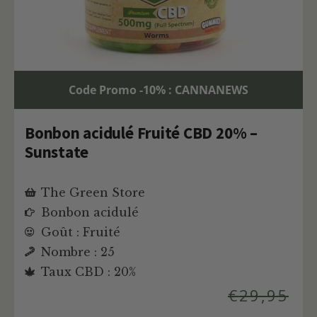
Code Promo -10% : CANNANEWS
Bonbon acidulé Fruité CBD 20% –
Sunstate
The Green Store
Bonbon acidulé
Goût : Fruité
Nombre : 25
Taux CBD : 20%
€
29,95