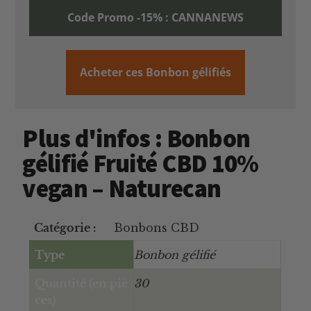
Code Promo -15% : CANNANEWS
Acheter ces Bonbon gélifiés
Plus d'infos : Bonbon
gélifié Fruité CBD 10%
vegan – Naturecan
Catégorie :
Bonbons CBD
Type
Bonbon gélifié
Quantité (en piè
30
ces)