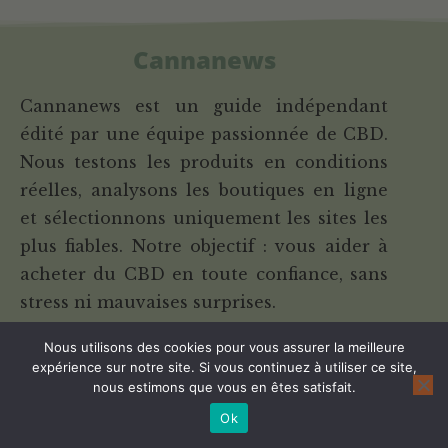
Cannanews
Cannanews est un guide indépendant
édité par une équipe passionnée de CBD.
Nous testons les produits en conditions
réelles, analysons les boutiques en ligne
et sélectionnons uniquement les sites les
plus fiables. Notre objectif : vous aider à
acheter du CBD en toute confiance, sans
stress ni mauvaises surprises.
Nous utilisons des cookies pour vous assurer la meilleure
A propos de Cannanews
expérience sur notre site. Si vous continuez à utiliser ce site,
Contactez-nous
nous estimons que vous en êtes satisfait.
Ok
Cannalight.it