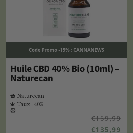
Code Promo -15% : CANNANEWS
Huile CBD 40% Bio (10ml) –
Naturecan
Naturecan
Taux : 40%
€
159,99
€
135,99