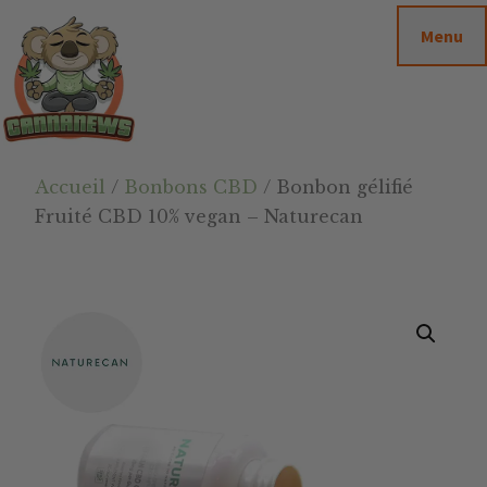
Passer
Passer
Skip
Menu
au
à
to
contenu
la
footer
principal
barre
latérale
principale
Cannanews.fr
Accueil
/
Bonbons CBD
/ Bonbon gélifié
Fruité CBD 10% vegan – Naturecan