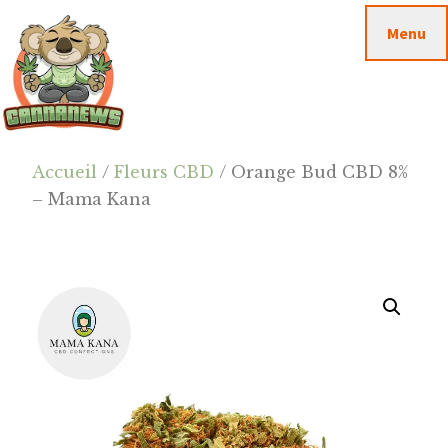
Passer
Passer
Skip
Menu
au
à
to
contenu
la
footer
principal
barre
latérale
principale
Cannanews.fr
Accueil
/
Fleurs CBD
/ Orange Bud CBD 8%
– Mama Kana