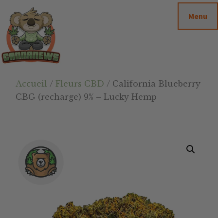
Passer
Passer
Skip
Menu
au
à
to
contenu
la
footer
principal
barre
latérale
principale
Cannanews.fr
Accueil
/
Fleurs CBD
/ California Blueberry
CBG (recharge) 9% – Lucky Hemp