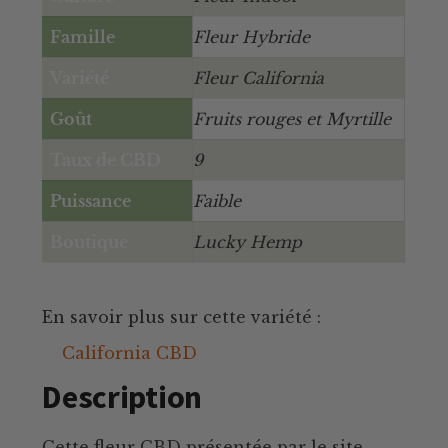
Famille
Fleur Hybride
Variété
Fleur California
Goût
Fruits rouges et Myrtille
Taux de CBD
9
Puissance
Faible
Boutique
Lucky Hemp
En savoir plus sur cette variété :
California CBD
Description
Cette fleur CBD présentée par le site