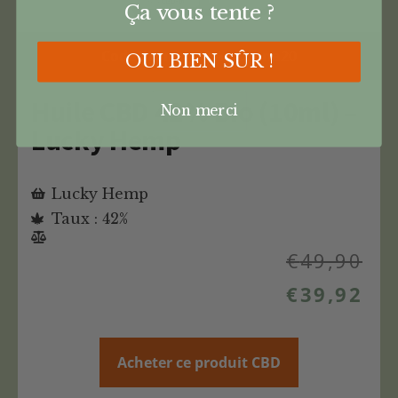
Ça vous tente ?
Code Promo -20% : Canna20
OUI BIEN SÛR !
Huile CBD 42% Bio (10ml) –
Non merci
Lucky Hemp
Lucky Hemp
Taux : 42%
€
49,90
€
39,92
Acheter ce produit CBD