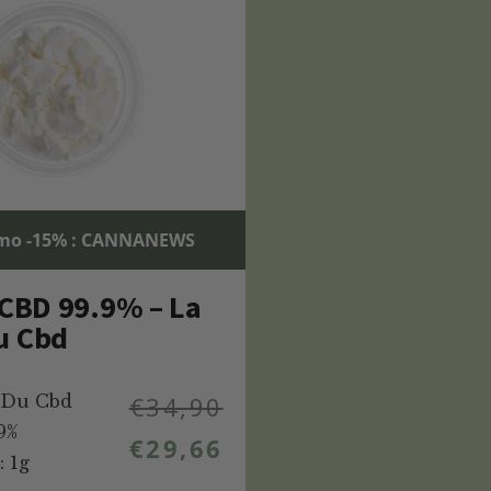
mo -15% : CANNANEWS
 CBD 99.9% – La
u Cbd
 Du Cbd
€
34,90
9%
€
29,66
: 1g