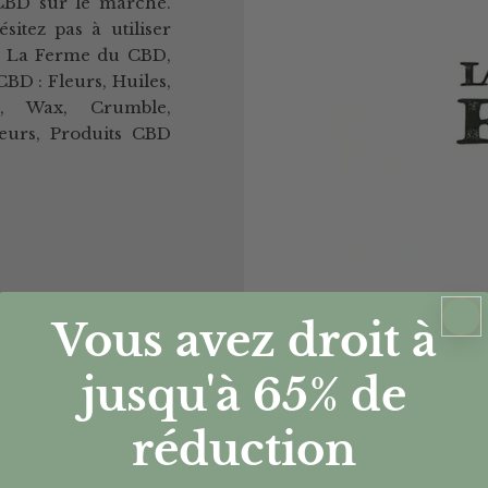
CBD sur le marché.
sitez pas à utiliser
z La Ferme du CBD,
D : Fleurs, Huiles,
ux, Wax, Crumble,
teurs, Produits CBD
Vous avez droit à
jusqu'à 65%
de
réduction