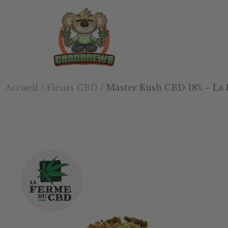
Passer
Passer
Skip
au
à
to
contenu
la
footer
principal
barre
latérale
principale
Cannanews.fr
Accueil
/
Fleurs CBD
/ Master Kush CBD 18% – La