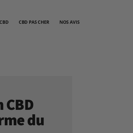
 CBD
CBD PAS CHER
NOS AVIS
h CBD
erme du