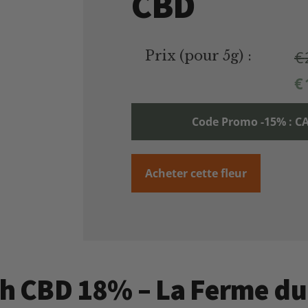
CBD
€
Prix (pour 5g) :
€
Code Promo -15% :
Acheter cette fleur
ush CBD 18% – La Ferme d