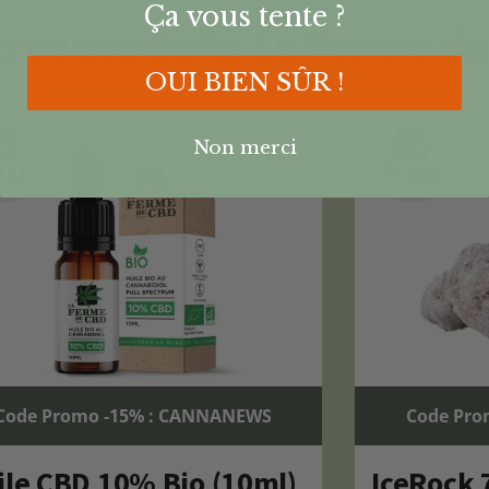
Ça vous tente ?
res produits La Ferme d
OUI BIEN SÛR !
Non merci
Code Promo -15% : CANNANEWS
Code Pro
ile CBD 10% Bio (10ml)
IceRock 