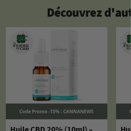
Découvrez d'aut
Code Promo -15% : CANNANEWS
Huile CBD 20% (10ml) –
Hu