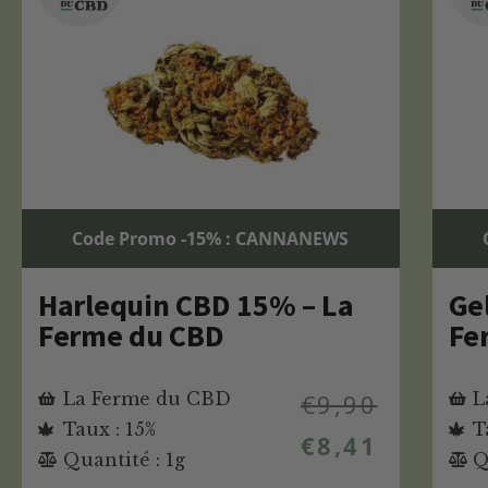
Code Promo -15% : CANNANEWS
Harlequin CBD 15% – La
Ge
Ferme du CBD
Fe
La Ferme du CBD
€
9,90
L
Taux : 15%
T
€
8,41
Quantité : 1g
Q