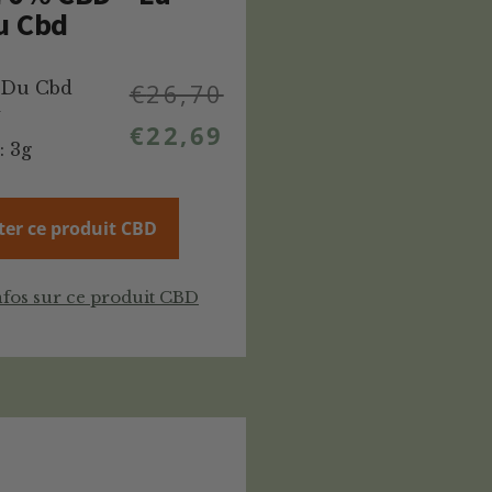
u Cbd
 Du Cbd
€
26,70
%
€
22,69
: 3g
ter ce produit CBD
nfos sur ce produit CBD