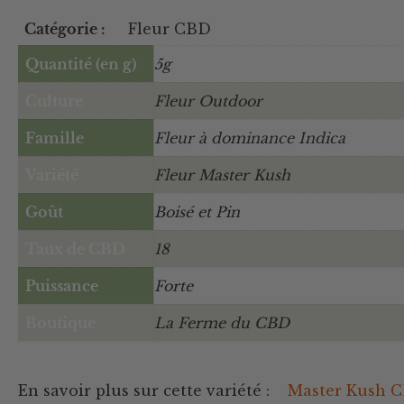
Catégorie :
Fleur CBD
Quantité (en g)
5g
Culture
Fleur Outdoor
Famille
Fleur à dominance Indica
Variété
Fleur Master Kush
Goût
Boisé et Pin
Taux de CBD
18
Puissance
Forte
Boutique
La Ferme du CBD
En savoir plus sur cette variété :
Master Kush 