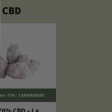
u CBD
mo -15% : CANNANEWS
70% CBD – La