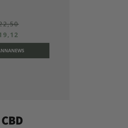
22,50
19,12
 CANNANEWS
u CBD