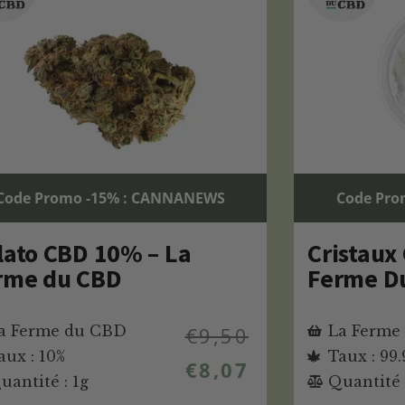
Code Promo -15% : CANNANEWS
Code Pro
lato CBD 10% – La
Cristaux
rme du CBD
Ferme D
a Ferme du CBD
€
9,50
La Ferme
aux : 10%
Taux : 99.
€
8,07
uantité : 1g
Quantité 