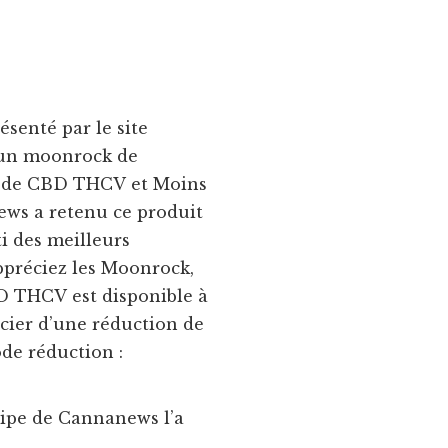
enté par le site
t un moonrock de
5% de CBD THCV et Moins
ews a retenu ce produit
i des meilleurs
ppréciez les Moonrock,
BD THCV est disponible à
icier d’une réduction de
ode réduction :
uipe de Cannanews l’a