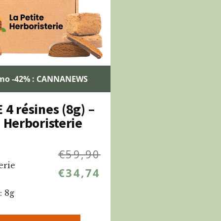
mo -42% : CANNANEWS
4 résines (8g) –
 Herboristerie
€
59,90
erie
€
34,74
: 8g