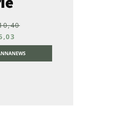
ie
10,40
6,03
 CANNANEWS