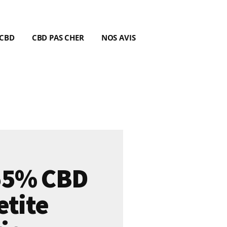
 CBD
CBD PAS CHER
NOS AVIS
55% CBD
etite