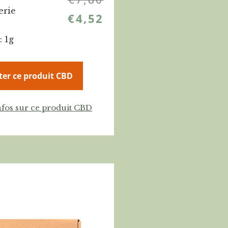
erie
€
4,52
: 1g
ter ce produit CBD
nfos sur ce produit CBD