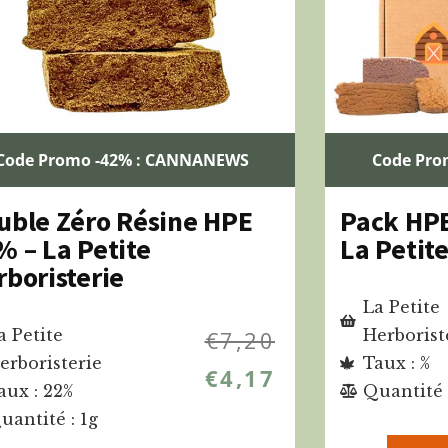
Code Promo -42% : CANNANEWS
Code Pro
uble Zéro Résine HPE
Pack HPE 
% – La Petite
La Petite
rboristerie
La Petite
a Petite
€
7,20
Herborist
erboristerie
Taux : %
€
4,17
aux : 22%
Quantité 
uantité : 1g