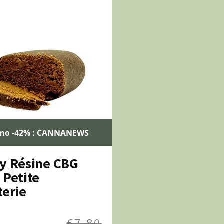
mo -42% : CANNANEWS
y Résine CBG
 Petite
terie
€
7,80