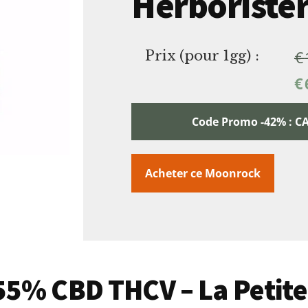
Herborister
€
Prix (pour 1gg) :
€
Code Promo -42% :
Acheter ce Moonrock
 55% CBD THCV – La Petite