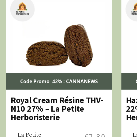
Code Promo -42% : CANNANEWS
Royal Cream Résine THV-
Ha
N10 27% – La Petite
22
Herboristerie
He
La Petite
€
7,80
L