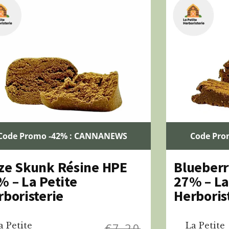
Code Promo -42% : CANNANEWS
Code Pro
ze Skunk Résine HPE
Blueberr
% – La Petite
27% – La
rboristerie
Herboris
a Petite
€
7,20
La Petite