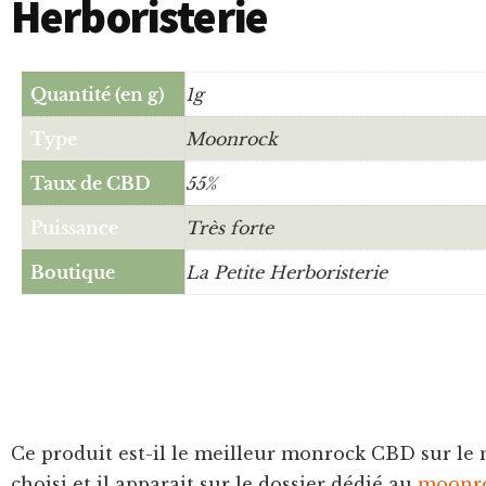
Herboristerie
Quantité (en g)
1g
Type
Moonrock
Taux de CBD
55%
Puissance
Très forte
Boutique
La Petite Herboristerie
Ce produit est-il le meilleur monrock CBD sur le 
choisi et il apparait sur le dossier dédié au
moonro