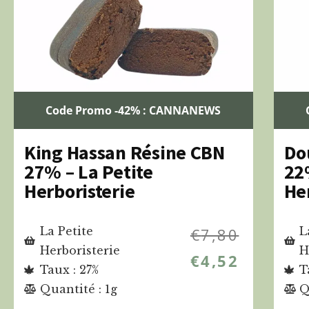
Code Promo -42% : CANNANEWS
King Hassan Résine CBN
Do
27% – La Petite
22
Herboristerie
He
La Petite
€
7,80
L
Herboristerie
H
€
4,52
Taux : 27%
T
Quantité : 1g
Q