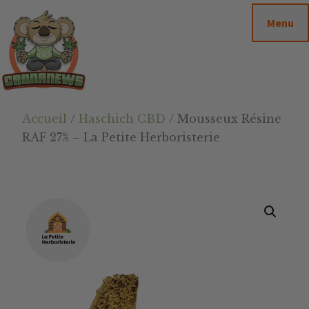
Passer
Passer
Skip
Menu
au
à
to
contenu
la
footer
principal
barre
latérale
principale
Cannanews.fr
Accueil
/
Haschich CBD
/ Mousseux Résine
RAF 27% – La Petite Herboristerie