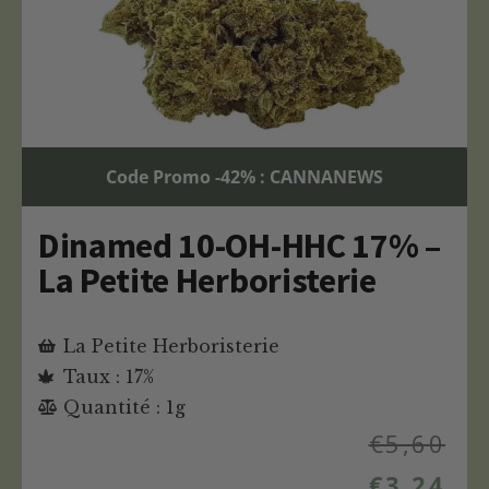
Code Promo -42% : CANNANEWS
Dinamed 10-OH-HHC 17% –
La Petite Herboristerie
La Petite Herboristerie
Taux : 17%
Quantité : 1g
€
5,60
€
3,24