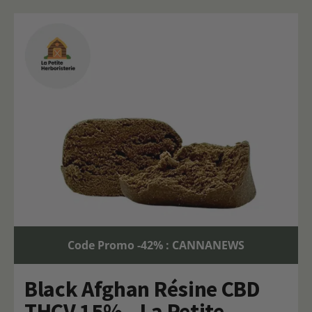
Code Promo -42% : CANNANEWS
Black Afghan Résine CBD
THCV 15% – La Petite