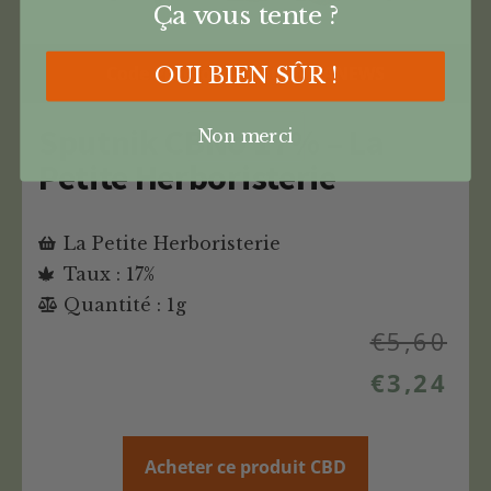
Ça vous tente ?
Code Promo -42% : CANNANEWS
OUI BIEN SÛR !
Sputnik CBNo 17% – La
Non merci
Petite Herboristerie
La Petite Herboristerie
Taux : 17%
Quantité : 1g
€
5,60
€
3,24
Acheter ce produit CBD