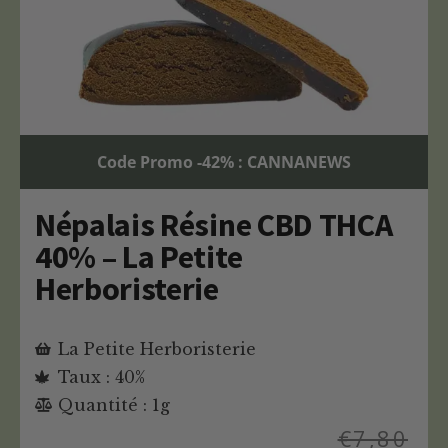
Code Promo -42% : CANNANEWS
Népalais Résine CBD THCA
40% – La Petite
Herboristerie
La Petite Herboristerie
Taux : 40%
Quantité : 1g
€
7,80