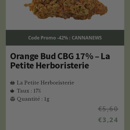
Code Promo -42% : CANNANEWS
Orange Bud CBG 17% – La
Petite Herboristerie
La Petite Herboristerie
Taux : 17%
Quantité : 1g
€
5,60
€
3,24