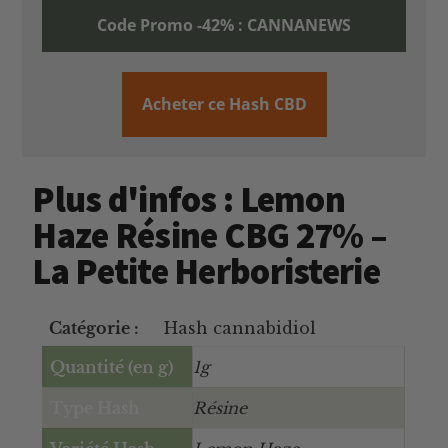
Code Promo -42% : CANNANEWS
Acheter ce Hash CBD
Plus d'infos : Lemon
Haze Résine CBG 27% –
La Petite Herboristerie
Catégorie :
Hash cannabidiol
Quantité (en g)
1g
Type Hash
Résine