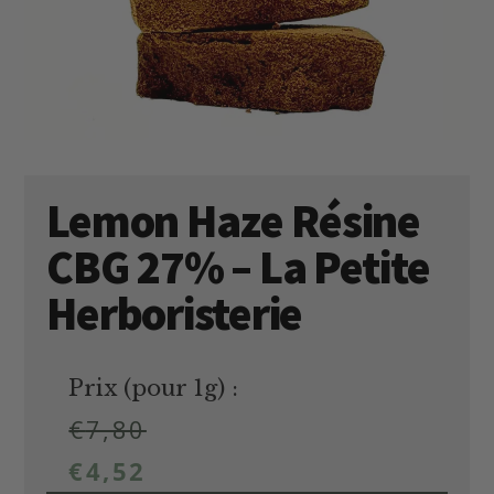
Lemon Haze Résine
CBG 27% – La Petite
Herboristerie
Prix (pour 1g) :
€
7,80
€
4,52