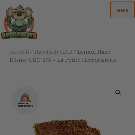
Passer
Passer
Skip
Menu
au
à
to
contenu
la
footer
principal
barre
latérale
principale
Cannanews.fr
Accueil
/
Haschich CBD
/ Lemon Haze
Résine CBG 27% – La Petite Herboristerie