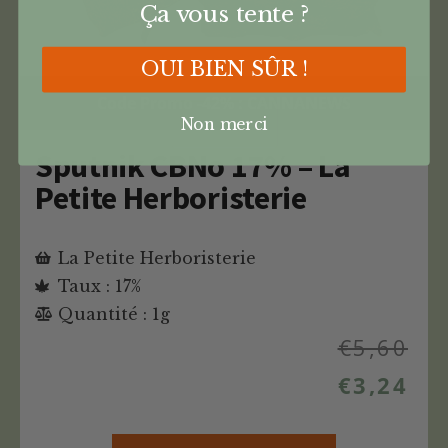
Ça vous tente ?
OUI BIEN SÛR !
Code Promo -42% : CANNANEWS
Non merci
Sputnik CBNo 17% – La
Petite Herboristerie
La Petite Herboristerie
Taux : 17%
Quantité : 1g
€
5,60
€
3,24