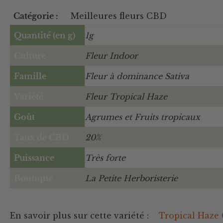
Catégorie :
Meilleures fleurs CBD
Quantité (en g)
1g
Culture
Fleur Indoor
Famille
Fleur à dominance Sativa
Variété
Fleur Tropical Haze
Goût
Agrumes et Fruits tropicaux
Taux de CBD
20%
Puissance
Très forte
Boutique
La Petite Herboristerie
En savoir plus sur cette variété :
Tropical Haze