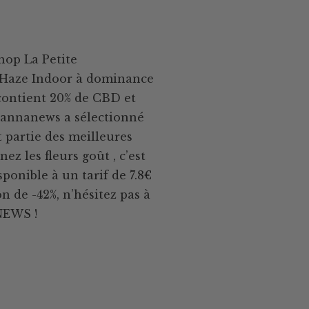
hop La Petite
l Haze Indoor à dominance
 contient 20% de CBD et
Cannanews a sélectionné
t partie des meilleures
nez les fleurs goût , c’est
sponible à un tarif de 7.8€
n de -42%, n’hésitez pas à
NEWS !