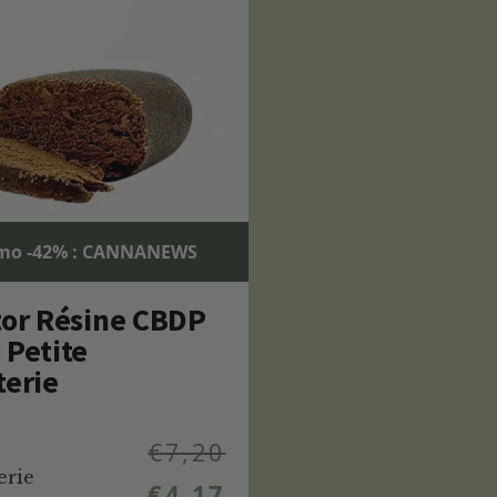
mo -42% : CANNANEWS
tor Résine CBDP
 Petite
terie
€
7,20
erie
€
4,17