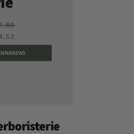
ie
7,80
4,52
 CANNANEWS
erboristerie