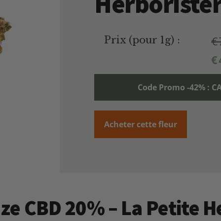
Herborister
€
Prix (pour 1g) :
€
Code Promo -42% :
Acheter cette fleur
aze CBD 20% – La Petite H