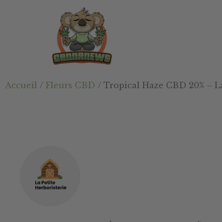
Passer
Passer
Skip
au
à
to
contenu
la
footer
principal
barre
latérale
principale
Cannanews.fr
Accueil
/
Fleurs CBD
/ Tropical Haze CBD 20% – La