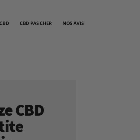
 CBD
CBD PAS CHER
NOS AVIS
aze CBD
tite