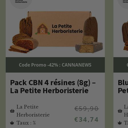
Code Promo -42% : CANNANEWS
Pack CBN 4 résines (8g) –
Bl
La Petite Herboristerie
Pet
La Petite
€
59,90
L
Herboristerie
H
€
34,74
Taux : %
T