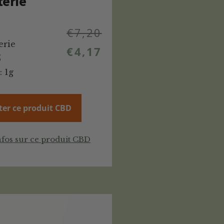
terie
€
7,20
erie
€
4,17
%
: 1g
ter ce produit CBD
nfos sur ce produit CBD