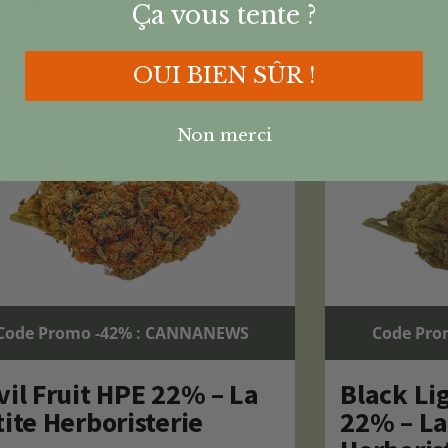
Ça vous tente ?
OUI BIEN SÛR !
Non merci
Code Promo -42% : CANNANEWS
Code Pro
vil Fruit HPE 22% – La
Black Li
ite Herboristerie
22% – La