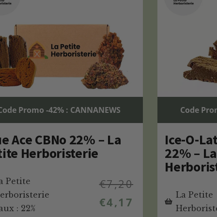
Code Promo -42% : CANNANEWS
Code Pro
ue Ace CBNo 22% – La
Ice-O-La
ite Herboristerie
22% – La
Herboris
a Petite
€
7,20
erboristerie
La Petite
€
4,17
aux : 22%
Herborist