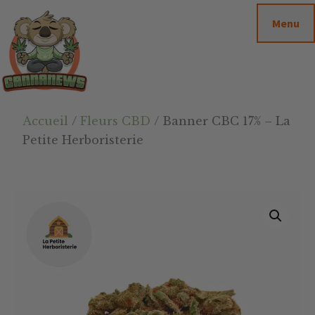
Passer
Passer
Skip
Menu
au
à
to
contenu
la
footer
principal
barre
latérale
principale
Cannanews.fr
Accueil
/
Fleurs CBD
/ Banner CBC 17% – La
Petite Herboristerie