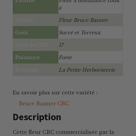
Famille
Fleur à dominance Indic
a
Variété
Fleur Bruce Banner
Goût
Sucré et Terreux
Taux de CBD
17
Puissance
Forte
Boutique
La Petite Herboristerie
En savoir plus sur cette variété :
Bruce Banner CBC
Description
Cette fleur CBC commercialisée par la