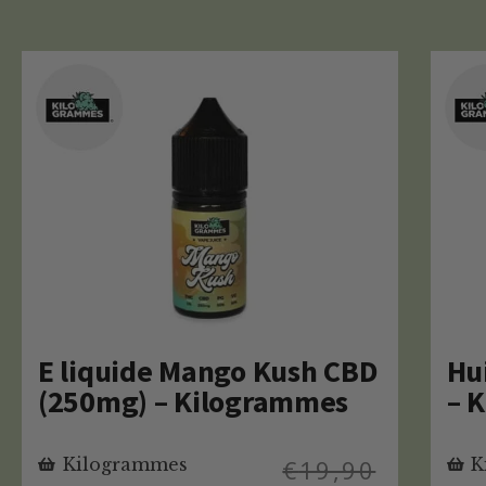
E liquide Mango Kush CBD
Hu
(250mg) – Kilogrammes
– 
Kilogrammes
€
19,90
K