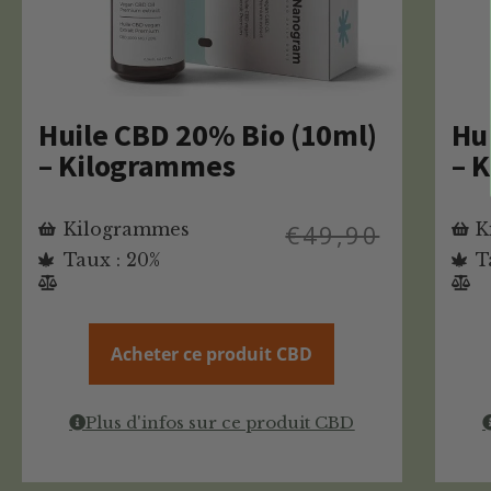
Huile CBD 20% Bio (10ml)
Hu
– Kilogrammes
– 
Kilogrammes
€
49,90
K
Taux : 20%
T
Acheter ce produit CBD
Plus d'infos sur ce produit CBD