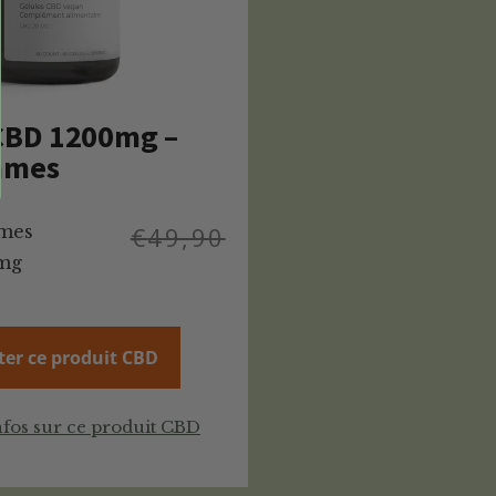
CBD 1200mg –
mmes
mes
€
49,90
0mg
ter ce produit CBD
nfos sur ce produit CBD