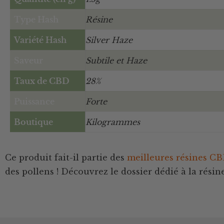
Type Hash
Résine
Variété Hash
Silver Haze
Saveur
Subtile et Haze
Taux de CBD
28%
Puissance
Forte
Boutique
Kilogrammes
Ce produit fait-il partie des
meilleures résines C
des pollens ! Découvrez le dossier dédié à la rés