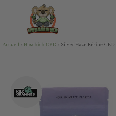
Passer
Passer
Skip
au
à
to
contenu
la
footer
principal
barre
latérale
principale
Cannanews.fr
Accueil
/
Haschich CBD
/ Silver Haze Résine CBD