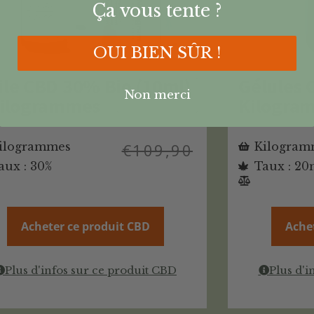
Ça vous tente ?
OUI BIEN SÛR !
ile CBD 30% Bio (10ml)
Gélules 
Non merci
Kilogrammes
Kilogra
ilogrammes
€
109,90
Kilogram
aux : 30%
Taux : 2
Acheter ce produit CBD
Ache
Plus d'infos sur ce produit CBD
Plus d'i