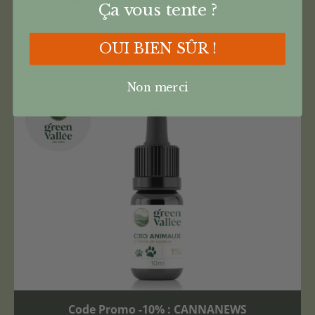
Ça vous tente ?
OUI BIEN SÛR !
Non merci
Code Promo -10% : CANNANEWS