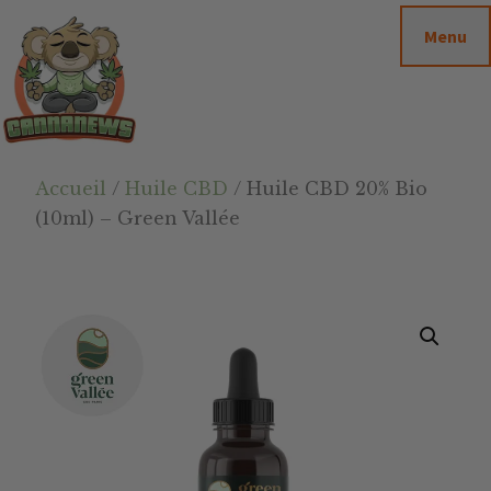
Passer
Passer
Skip
Menu
au
à
to
contenu
la
footer
principal
barre
latérale
principale
Cannanews.fr
Accueil
/
Huile CBD
/ Huile CBD 20% Bio
(10ml) – Green Vallée