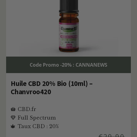
Code Promo -20% : CANNANEWS
Huile CBD 20% Bio (10ml) –
Chanvroo420
CBD.fr
Full Spectrum
Taux CBD : 20%
€
29,90