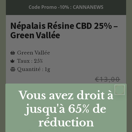
Code Promo -10% : CANNANEWS
Népalais Résine CBD 25% –
Green Vallée
Green Vallée
Taux : 25%
Quantité : 1g
€
13,00
€
11,70
Vous avez droit à
jusqu'à 65%
de
Acheter ce produit CBD
réduction
Plus d'infos sur ce produit CBD