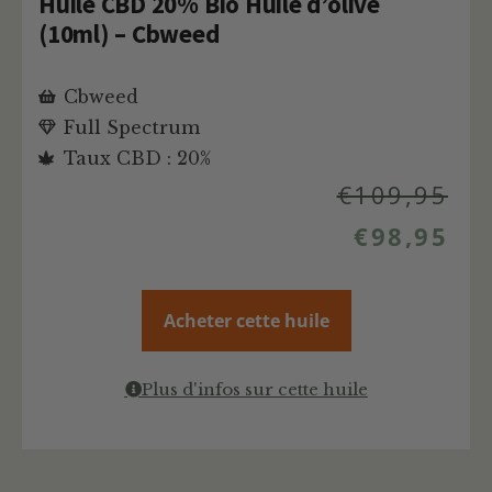
Huile CBD 20% Bio Huile d’olive
(10ml) – Cbweed
Cbweed
Full Spectrum
Taux CBD : 20%
€
109,95
€
98,95
Acheter cette huile
Plus d'infos sur cette huile