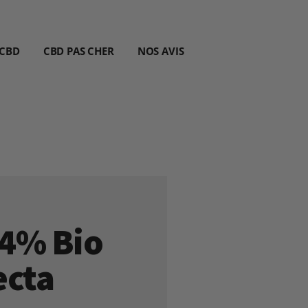
 CBD
CBD PAS CHER
NOS AVIS
24% Bio
ecta