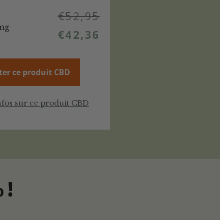
€
52,95
mg
€
42,36
ter ce produit CBD
nfos sur ce produit CBD
 !