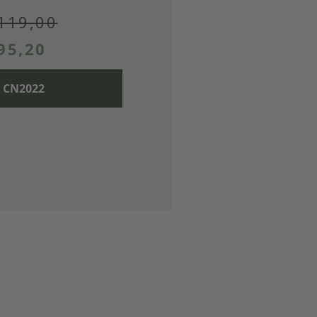
119,00
95,20
: CN2022