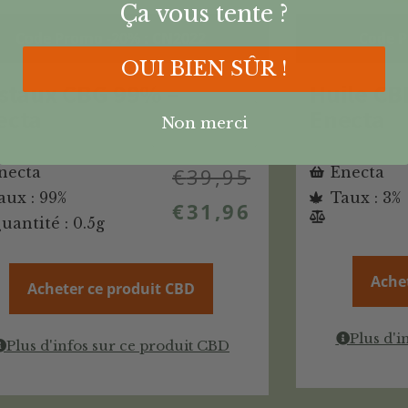
Ça vous tente ?
Code Promo -20% : CN2022
Code P
OUI BIEN SÛR !
istaux CBG 99% –
Huile CB
ecta
Enecta
Non merci
necta
€
39,95
Enecta
aux : 99%
Taux : 3%
€
31,96
uantité : 0.5g
Ache
Acheter ce produit CBD
Plus d'i
Plus d'infos sur ce produit CBD