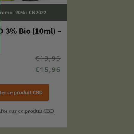
romo -20% : CN2022
D 3% Bio (10ml) –
€
19,95
€
15,96
ter ce produit CBD
nfos sur ce produit CBD