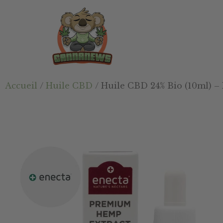
Passer
Passer
Skip
au
à
to
contenu
la
footer
principal
barre
latérale
principale
Cannanews.fr
Accueil
/
Huile CBD
/ Huile CBD 24% Bio (10ml) –