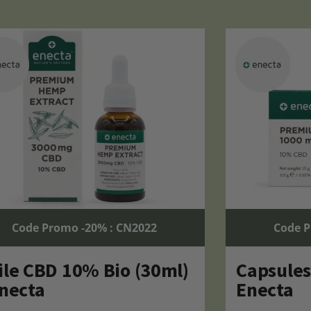
Code Promo -20% : CN2022
Code P
ile CBD 10% Bio (30ml)
Capsule
Enecta
Enecta