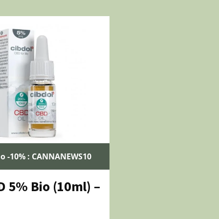
o -10% : CANNANEWS10
D 5% Bio (10ml) –