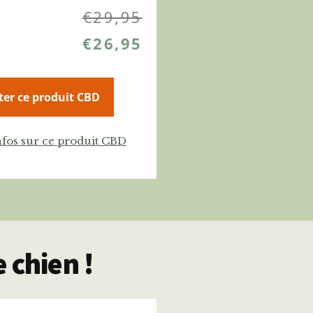
€
29,95
€
26,95
ter ce produit CBD
nfos sur ce produit CBD
 chien !