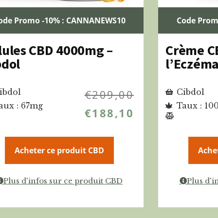
ode Promo -10% : CANNANEWS10
Code Prom
lules CBD 4000mg –
Crème C
bdol
l’Eczéma
ibdol
€
209,00
Cibdol
aux : 67mg
Taux : 10
€
188,10
Acheter ce produit CBD
Ache
Plus d'infos sur ce produit CBD
Plus d'i