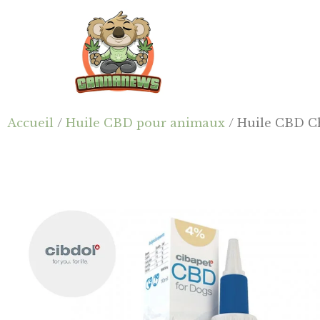
Passer
Passer
Skip
au
à
to
contenu
la
footer
principal
barre
latérale
principale
Cannanews.fr
Accueil
/
Huile CBD pour animaux
/ Huile CBD Ch