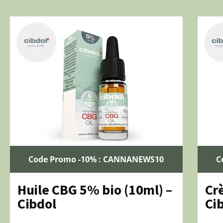
Code Promo -10% : CANNANEWS10
C
Huile CBG 5% bio (10ml) –
Cr
Cibdol
Ci