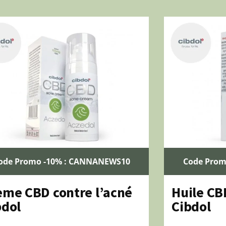
ode Promo -10% : CANNANEWS10
Code Prom
ème CBD contre l’acné
Huile CB
bdol
Cibdol