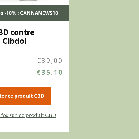
o -10% : CANNANEWS10
BD contre
 Cibdol
€
39,00
0
€
35,10
ter ce produit CBD
nfos sur ce produit CBD