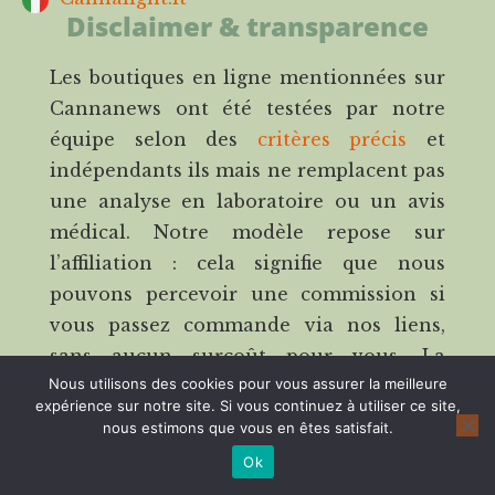
Disclaimer & transparence
Les boutiques en ligne mentionnées sur
Cannanews ont été testées par notre
équipe selon des
critères précis
et
indépendants ils mais ne remplacent pas
une analyse en laboratoire ou un avis
médical. Notre modèle repose sur
l’affiliation : cela signifie que nous
pouvons percevoir une commission si
vous passez commande via nos liens,
sans aucun surcoût pour vous. La
Nous utilisons des cookies pour vous assurer la meilleure
transparence fait partie intégrante de
expérience sur notre site. Si vous continuez à utiliser ce site,
notre engagement.
nous estimons que vous en êtes satisfait.
Avertissement médical
Ok