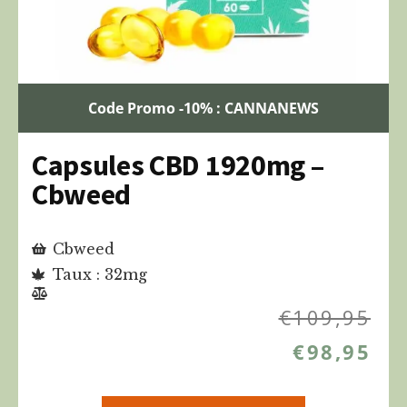
Code Promo -10% : CANNANEWS
Capsules CBD 1920mg –
Cbweed
Cbweed
Taux : 32mg
€
109,95
€
98,95