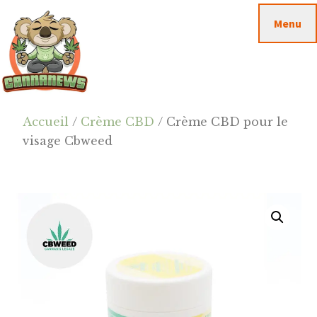
Passer
Passer
Skip
Menu
au
à
to
contenu
la
footer
principal
barre
latérale
principale
Cannanews.fr
Accueil
/
Crème CBD
/ Crème CBD pour le
visage Cbweed