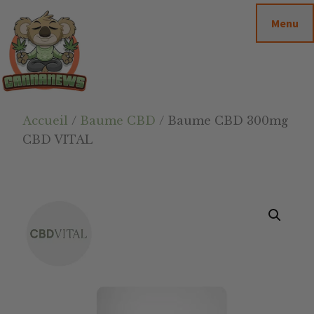
Passer
Passer
Skip
Menu
au
à
to
contenu
la
footer
principal
barre
latérale
principale
Cannanews.fr
Accueil
/
Baume CBD
/ Baume CBD 300mg
CBD VITAL