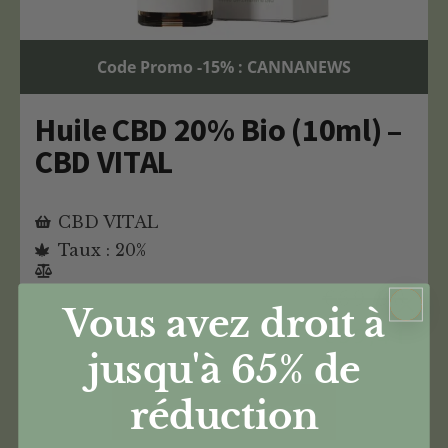
Code Promo -15% : CANNANEWS
Huile CBD 20% Bio (10ml) –
CBD VITAL
CBD VITAL
Taux : 20%
€
69,90
Vous avez droit à
€
59,41
jusqu'à 65%
de
réduction
Acheter ce produit CBD