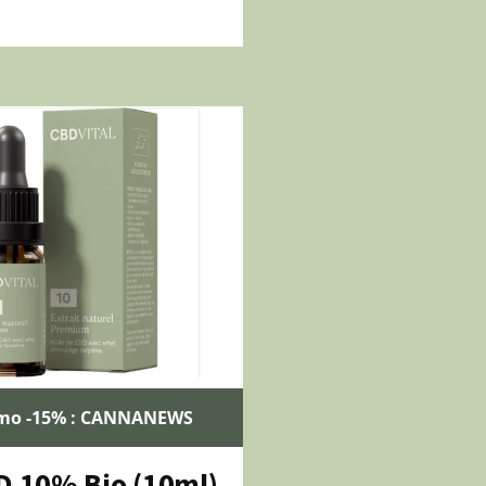
mo -15% : CANNANEWS
D 10% Bio (10ml)