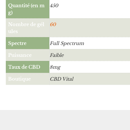
Quantité (en m
450
g)
Nombre de gél
60
ules
Spectre
Full Spectrum
Puissance
Faible
Taux de CBD
8mg
Boutique
CBD Vital