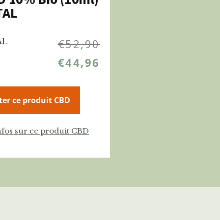
TAL
AL
€
52,90
%
€
44,96
ter ce produit CBD
nfos sur ce produit CBD