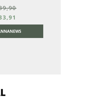
39,90
33,91
 CANNANEWS
AL