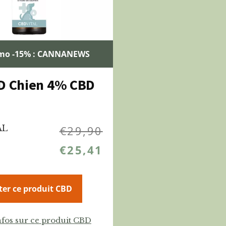
mo -15% : CANNANEWS
D Chien 4% CBD
AL
€
29,90
€
25,41
ter ce produit CBD
nfos sur ce produit CBD