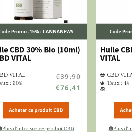
Code Promo -15% : CANNANEWS
Code Pro
ile CBD 30% Bio (10ml)
Huile CB
CBD VITAL
VITAL
BD VITAL
€
89,90
CBD VIT
aux : 30%
Taux : 4%
€
76,41
Acheter ce produit CBD
Ache
Plus d'infos sur ce produit CBD
Plus d'i