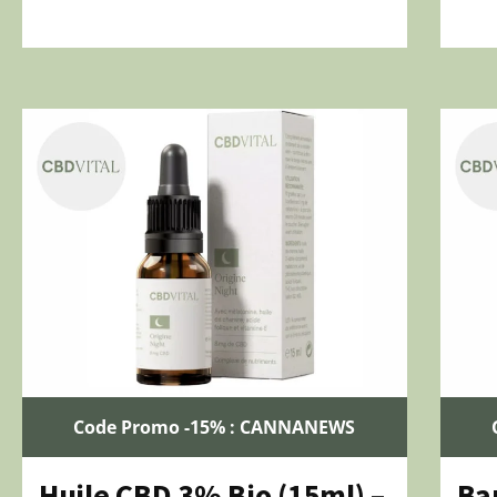
Code Promo -15% : CANNANEWS
Huile CBD 3% Bio (15ml) –
Ba