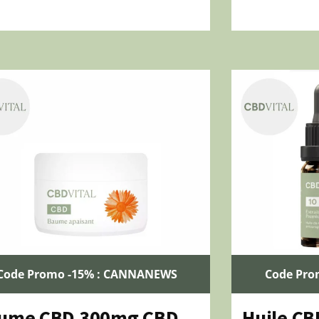
Code Promo -15% : CANNANEWS
Code Pro
ume CBD 300mg CBD
Huile CB