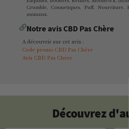
Eliquides, Boosters, Resines, Moonrock, Infus
Crumble, Cosmetiques, Puff, Nourriture,
animaux.
Notre avis CBD Pas Chère
A découvrir sur cet avis :
Code promo CBD Pas Chère
Avis CBD Pas Chère
Découvrez d'au