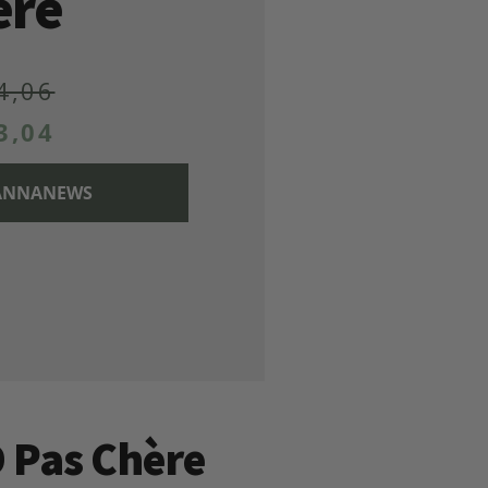
ère
4,06
3,04
 CANNANEWS
D Pas Chère