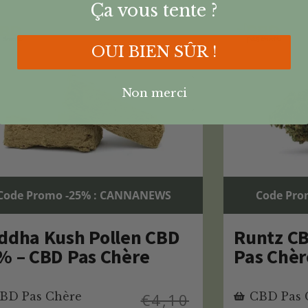
Ça vous tente ?
OUI BIEN SÛR !
Non merci
Code Promo -25% : CANNANEWS
Code Pro
ddha Kush Pollen CBD
Runtz C
% – CBD Pas Chère
Pas Chèr
BD Pas Chère
€
4,10
CBD Pas 