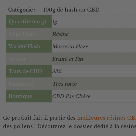
Catégorie :
100g de hash au CBD
Quantité (en g)
1g
Type Hash
Résine
Variété Hash
Marocco Haze
Saveur
Fruité et Pin
Taux de CBD
53%
Puissance
Très forte
Boutique
CBD Pas Chère
Ce produit fait-il partie des
meilleures résines C
des pollens ! Découvrez le dossier dédié à la rés