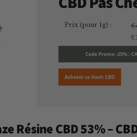
CBD Pas Ch
€
Prix (pour 1g) :
€
Code Promo -25% :
Acheter ce Hash CBD
Haze Résine CBD 53% – CB