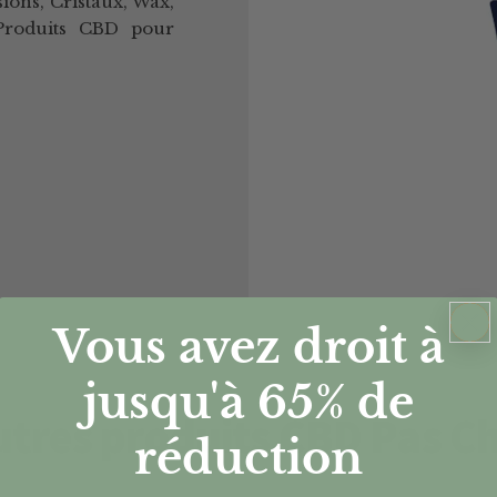
ions, Cristaux, Wax,
 Produits CBD pour
Vous avez droit à
jusqu'à 65%
de
tres produits CBD Pas C
réduction