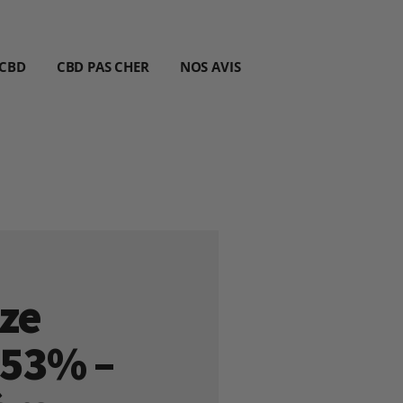
 CBD
CBD PAS CHER
NOS AVIS
ze
 53% –