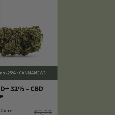
mo -25% : CANNANEWS
BD+ 32% – CBD
e
Chère
€
5,60