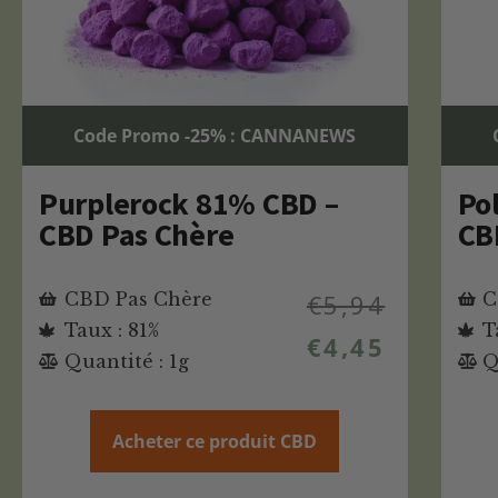
Code Promo -25% : CANNANEWS
Purplerock 81% CBD –
Po
CBD Pas Chère
CB
CBD Pas Chère
€
5,94
C
Taux : 81%
T
€
4,45
Quantité : 1g
Q
Acheter ce produit CBD