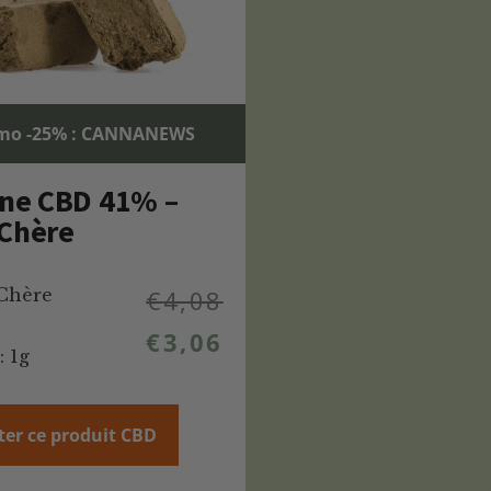
mo -25% : CANNANEWS
ine CBD 41% –
 Chère
Chère
€
4,08
€
3,06
: 1g
ter ce produit CBD