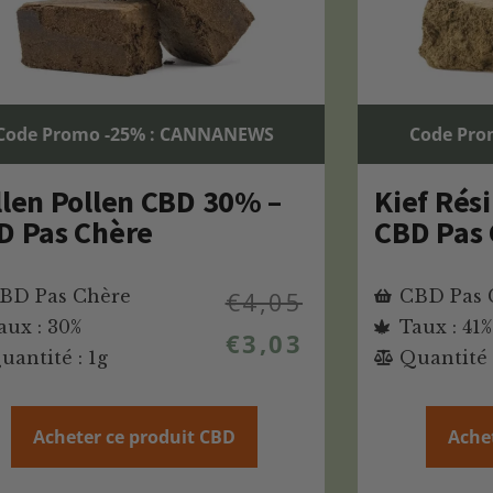
Code Promo -25% : CANNANEWS
Code Pro
llen Pollen CBD 30% –
Kief Rés
D Pas Chère
CBD Pas
BD Pas Chère
€
4,05
CBD Pas 
aux : 30%
Taux : 41%
€
3,03
uantité : 1g
Quantité 
Acheter ce produit CBD
Ache