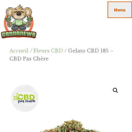
Passer
Passer
Skip
Menu
au
à
to
contenu
la
footer
principal
barre
latérale
principale
Cannanews.fr
Accueil
/
Fleurs CBD
/ Gelato CBD 18% –
CBD Pas Chère