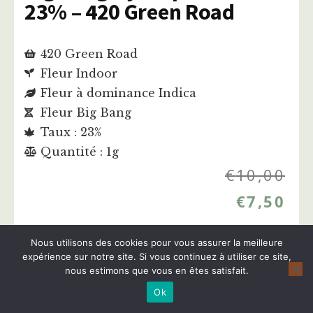
23% – 420 Green Road
420 Green Road
Fleur Indoor
Fleur à dominance Indica
Fleur Big Bang
Taux : 23%
Quantité : 1g
€
10,00
€
7,50
Nous utilisons des cookies pour vous assurer la meilleure
Acheter cette fleur
expérience sur notre site. Si vous continuez à utiliser ce site,
nous estimons que vous en êtes satisfait.
Ok
Plus d'infos sur cette fleur CBD